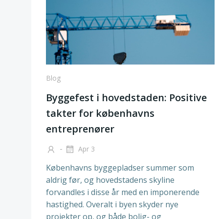
Blog
Byggefest i hovedstaden: Positive
takter for københavns
entreprenører
-
Apr 3
Københavns byggepladser summer som
aldrig før, og hovedstadens skyline
forvandles i disse år med en imponerende
hastighed. Overalt i byen skyder nye
projekter op, og både bolig- og