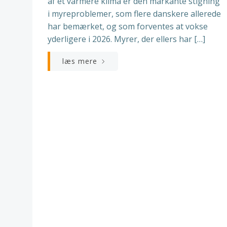
af et varmere klima er den markante stigning
i myreproblemer, som flere danskere allerede
har bemærket, og som forventes at vokse
yderligere i 2026. Myrer, der ellers har […]
læs mere