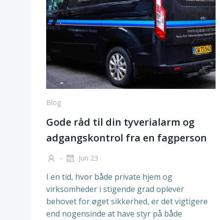
Blog
Gode råd til din tyverialarm og
adgangskontrol fra en fagperson
-
Jun 23
I en tid, hvor både private hjem og
virksomheder i stigende grad oplever
behovet for øget sikkerhed, er det vigtigere
end nogensinde at have styr på både