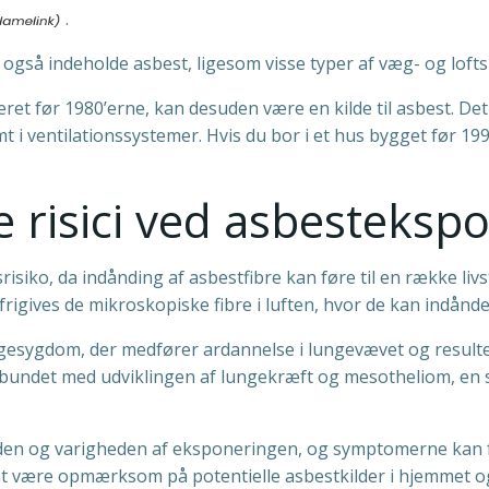
.
også indeholde asbest, ligesom visse typer af væg- og loft
lleret før 1980’erne, kan desuden være en kilde til asbest. 
 i ventilationssystemer. Hvis du bor i et hus bygget før 199
risici ved asbesteksp
siko, da indånding af asbestfibre kan føre til en række li
 frigives de mikroskopiske fibre i luften, hvor de kan indånd
ngesygdom, der medfører ardannelse i lungevævet og result
rbundet med udviklingen af lungekræft og mesotheliom, en 
n og varigheden af eksponeringen, og symptomerne kan f
at være opmærksom på potentielle asbestkilder i hjemmet og