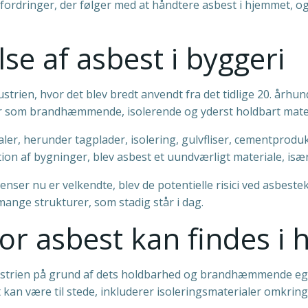
ordringer, der følger med at håndtere asbest i hjemmet, og
se af asbest i byggeri
strien, hvor det blev bredt anvendt fra det tidlige 20. århun
 som brandhæmmende, isolerende og yderst holdbart mater
er, herunder tagplader, isolering, gulvfliser, cementprodukt
tion af bygninger, blev asbest et uundværligt materiale, især
er nu er velkendte, blev de potentielle risici ved asbesteks
 mange strukturer, som stadig står i dag.
vor asbest kan findes i
dustrien på grund af dets holdbarhed og brandhæmmende egen
an være til stede, inkluderer isoleringsmaterialer omkring 