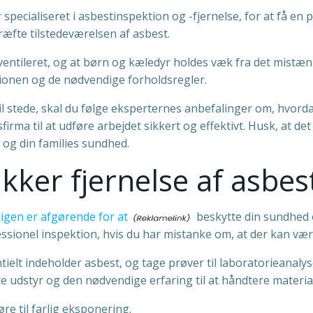
 specialiseret i asbestinspektion og -fjernelse, for at få en
æfte tilstedeværelsen af asbest.
 ventileret, og at børn og kæledyr holdes væk fra det mistæ
onen og de nødvendige forholdsregler.
il stede, skal du følge eksperternes anbefalinger om, hvorda
firma til at udføre arbejdet sikkert og effektivt. Husk, at det
 og din families sundhed.
kker fjernelse af asbest
ligen er afgørende for at
beskytte din sundhed o
essionel inspektion, hvis du har mistanke om, at der kan være
tielt indeholder asbest, og tage prøver til laboratorieanalyse
tte udstyr og den nødvendige erfaring til at håndtere material
øre til farlig eksponering.