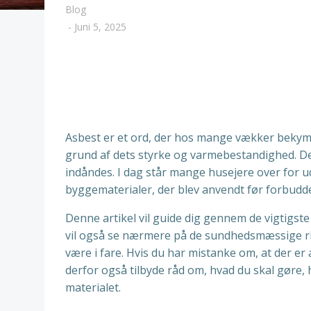
Blog
-
Juni 5, 2025
Asbest er et ord, der hos mange vækker bekymr
grund af dets styrke og varmebestandighed. Desv
indåndes. I dag står mange husejere over for ud
byggematerialer, der blev anvendt før forbuddet
Denne artikel vil guide dig gennem de vigtigste 
vil også se nærmere på de sundhedsmæssige ris
være i fare. Hvis du har mistanke om, at der er a
derfor også tilbyde råd om, hvad du skal gøre,
materialet.