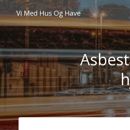
Videre
til
Vi Med Hus Og Have
indhold
Asbest
h