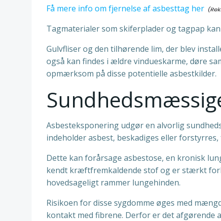
Få mere info om fjernelse af asbesttag her
Tagmaterialer som skiferplader og tagpap kan 
Gulvfliser og den tilhørende lim, der blev insta
også kan findes i ældre vindueskarme, døre samt
opmærksom på disse potentielle asbestkilder.
Sundhedsmæssige 
Asbesteksponering udgør en alvorlig sundhedsri
indeholder asbest, beskadiges eller forstyrres,
Dette kan forårsage asbestose, en kronisk lu
kendt kræftfremkaldende stof og er stærkt fo
hovedsageligt rammer lungehinden.
Risikoen for disse sygdomme øges med mængde
kontakt med fibrene. Derfor er det afgørende 