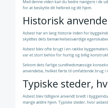
Med denne viden kan du bedre navigere i de udf
for at beskytte dit helbred og dit hjem.
Historisk anvendel
Asbest har en lang historie inden for byggeindu
skyldtes dets bemærkelsesværdige egenskaber
Asbest blev ofte brugt i en række byggematerial
var et stort behov for hurtig og billig konstruk
Selvom dets farlige sundhedsmæssige konsekvens
anvendelse, hvilket førte til omfattende brug i
Typiske steder, h
Asbest blev tidligere anvendt bredt i byggein
mange ældre hjem. Typiske steder, hvor asbest k