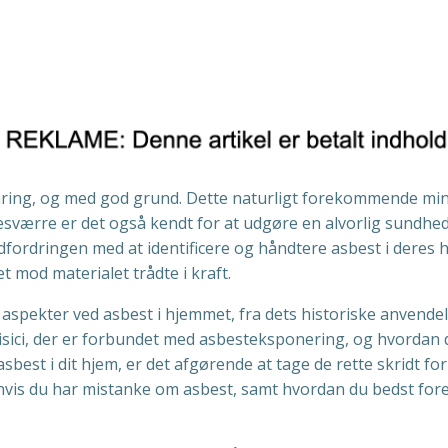
ing, og med god grund. Dette naturligt forekommende miner
ærre er det også kendt for at udgøre en alvorlig sundhedsri
fordringen med at identificere og håndtere asbest i deres hj
 mod materialet trådte i kraft.
aspekter ved asbest i hjemmet, fra dets historiske anvendelse
ici, der er forbundet med asbesteksponering, og hvordan du
sbest i dit hjem, er det afgørende at tage de rette skridt for a
 hvis du har mistanke om asbest, samt hvordan du bedst fore