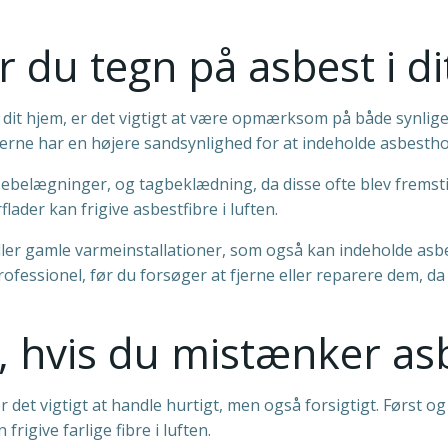
r du tegn på asbest i d
i dit hjem, er det vigtigt at være opmærksom på både synlige
’erne har en højere sandsynlighed for at indeholde asbestho
flisebelægninger, og tagbeklædning, da disse ofte blev frem
flader kan frigive asbestfibre i luften.
eller gamle varmeinstallationer, som også kan indeholde as
professionel, før du forsøger at fjerne eller reparere dem, d
, hvis du mistænker as
er det vigtigt at handle hurtigt, men også forsigtigt. Først 
rigive farlige fibre i luften.