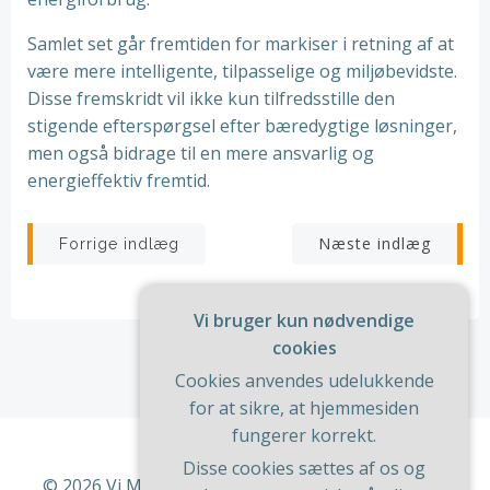
Samlet set går fremtiden for markiser i retning af at
være mere intelligente, tilpasselige og miljøbevidste.
Disse fremskridt vil ikke kun tilfredsstille den
stigende efterspørgsel efter bæredygtige løsninger,
men også bidrage til en mere ansvarlig og
energieffektiv fremtid.
Indlægsnavigation
Indlægsnav
Næste indlæg
Forrige indlæg
Vi bruger kun nødvendige
cookies
Cookies anvendes udelukkende
for at sikre, at hjemmesiden
fungerer korrekt.
Disse cookies sættes af os og
© 2026 Vi Med Hus Og Have. Bygget ved at bruge