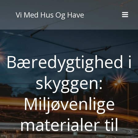
Videre
til
Vi Med Hus Og Have
indhold
Bæredygtighed i
skyggen:
Miljøvenlige
materialer til