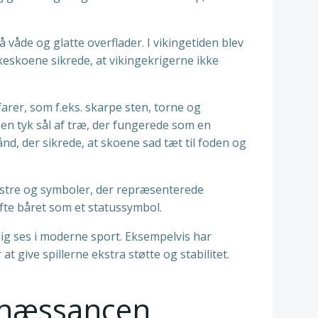
våde og glatte overflader. I vikingetiden blev
eskoene sikrede, at vikingekrigerne ikke
arer, som f.eks. skarpe sten, torne og
n tyk sål af træ, der fungerede som en
d, der sikrede, at skoene sad tæt til foden og
nstre og symboler, der repræsenterede
fte båret som et statussymbol.
ig ses i moderne sport. Eksempelvis har
t give spillerne ekstra støtte og stabilitet.
renæssancen