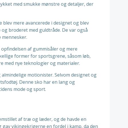
mykket med smukke mønstre og detaljer, der
 blev mere avancerede i designet og blev
lke og broderet med guldtråde. De var også
ge mennesker.
ed opfindelsen af gummisåler og mere
kellige former for sportsgrene, såsom løb,
ere med nye teknologier og materialer.
g almindelige motionister. Selvom designet og
rtsfodtøj. Denne sko har en lang og
utidens mode og sport.
emstillet af træ og læder, og de havde en
 gav vikingekrigerne en fordel i kamp, da den