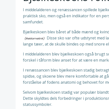
I middelalderen og renæssancen spillede bjælk
praktisk sko, men også en indikator for en per
samfundet.
Bjælkeskoen blev båret af både mænd og kvinder
Disse sko var ofte udstyret med l
lange tæer, at de skulle bindes op med snore 
I middelalderen blev bjælkeskoen også brugt 
forskel i tåform blev anset for at være en markø
I renæssancen blev bjælkeskoen stadig betrag
spidse, og skoene blev mere komfortable at gå i
forståelse af fodens anatomi og behovet for m
Selvom bjælkeskoen stadig var populær blandt 
Dette skyldtes dels forbedringer i produktio
statussymboler.