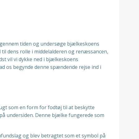
jse gennem tiden og undersøge bjælkeskoens
 til dens rolle i middelalderen og renæssancen,
dst vil vi dykke ned i bjælkeskoens
Lad os begynde denne spændende rejse ind i
ugt som en form for fodtøj til at beskytte
rt på undersiden. Denne bjælke fungerede som
mfundslag og blev betragtet som et symbol på