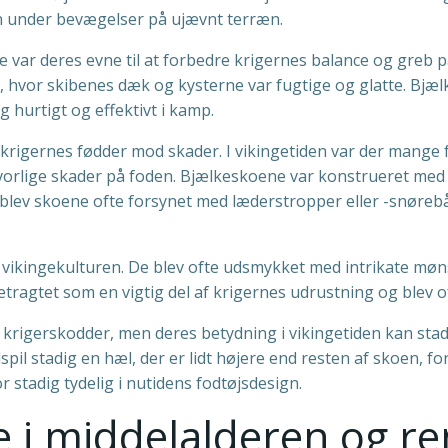
den under bevægelser på ujævnt terræn.
var deres evne til at forbedre krigernes balance og greb på 
 hvor skibenes dæk og kysterne var fugtige og glatte. Bjælk
hurtigt og effektivt i kamp.
 krigernes fødder mod skader. I vikingetiden var der mange f
rlige skader på foden. Bjælkeskoene var konstrueret med e
 blev skoene ofte forsynet med læderstropper eller -snørebån
i vikingekulturen. De blev ofte udsmykket med intrikate mø
tragtet som en vigtig del af krigernes udrustning og blev o
krigerskodder, men deres betydning i vikingetiden kan stad
l stadig en hæl, der er lidt højere end resten af skoen, for a
 stadig tydelig i nutidens fodtøjsdesign.
e i middelalderen og 