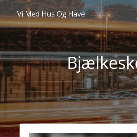
Videre
til
Vi Med Hus Og Have
indhold
Bjælkesko