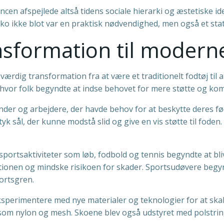
cen afspejlede altså tidens sociale hierarki og æstetiske id
sko ikke blot var en praktisk nødvendighed, men også et st
sformation til moderne
ig transformation fra at være et traditionelt fodtøj til a
hvor folk begyndte at indse behovet for mere støtte og komf
nder og arbejdere, der havde behov for at beskytte deres f
 sål, der kunne modstå slid og give en vis støtte til foden. M
 sportsaktiviteter som løb, fodbold og tennis begyndte at bl
tionen og mindske risikoen for skader. Sportsudøvere begynd
portsgren.
sperimentere med nye materialer og teknologier for at skab
 som nylon og mesh. Skoene blev også udstyret med polstrin