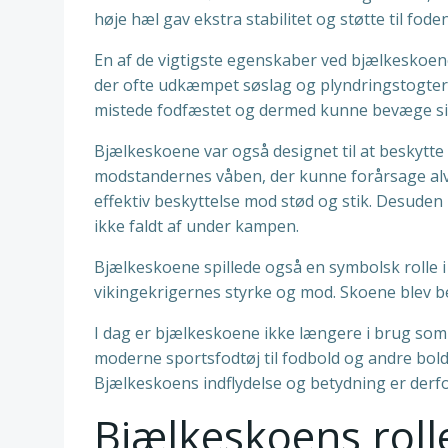
høje hæl gav ekstra stabilitet og støtte til fo
En af de vigtigste egenskaber ved bjælkeskoene 
der ofte udkæmpet søslag og plyndringstogter,
mistede fodfæstet og dermed kunne bevæge sig 
Bjælkeskoene var også designet til at beskytte
modstandernes våben, der kunne forårsage alvo
effektiv beskyttelse mod stød og stik. Desuden
ikke faldt af under kampen.
Bjælkeskoene spillede også en symbolsk rolle 
vikingekrigernes styrke og mod. Skoene blev be
I dag er bjælkeskoene ikke længere i brug som 
moderne sportsfodtøj til fodbold og andre boldspi
Bjælkeskoens indflydelse og betydning er derfor
Bjælkeskoens roll