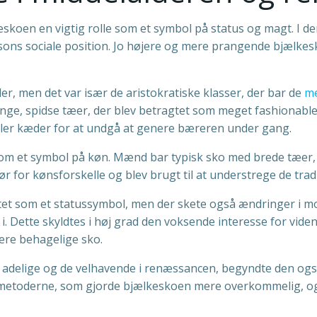
eskoen en vigtig rolle som et symbol på status og magt. I d
sons sociale position. Jo højere og mere prangende bjælkes
, men det var især de aristokratiske klasser, der bar de
me
ange, spidse tæer, der blev betragtet som meget fashionabl
eller kæder for at undgå at genere bæreren under gang.
som et symbol på køn. Mænd bar typisk sko med brede tæer,
r for kønsforskelle og blev brugt til at understrege de tradi
tet som et statussymbol, men der skete også ændringer i m
. Dette skyldtes i høj grad den voksende interesse for vide
ere behagelige sko.
adelige og de velhavende i renæssancen, begyndte den også 
nsmetoderne, som gjorde bjælkeskoen mere overkommelig, o