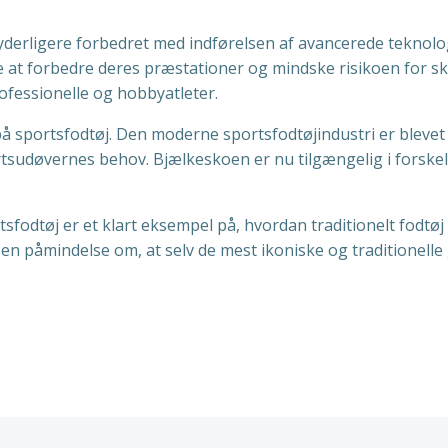
j yderligere forbedret med indførelsen af avancerede tekno
re at forbedre deres præstationer og mindske risikoen for s
ofessionelle og hobbyatleter.
å sportsfodtøj. Den moderne sportsfodtøjindustri er blevet e
udøvernes behov. Bjælkeskoen er nu tilgængelig i forskellige
sfodtøj er et klart eksempel på, hvordan traditionelt fodtø
en påmindelse om, at selv de mest ikoniske og traditionelle g
n
Indlægsnav