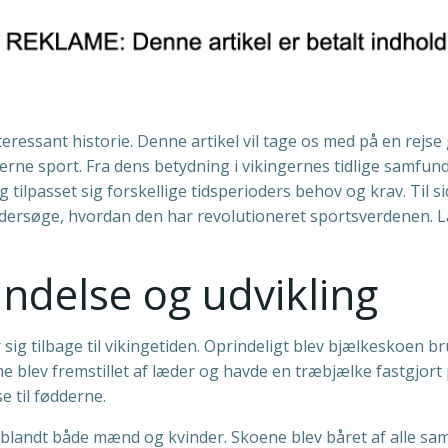
nteressant historie. Denne artikel vil tage os med på en re
derne sport. Fra dens betydning i vikingernes tidlige samfund
 tilpasset sig forskellige tidsperioders behov og krav. Til si
ndersøge, hvordan den har revolutioneret sportsverdenen. 
ndelse og udvikling
sig tilbage til vikingetiden. Oprindeligt blev bjælkeskoen br
e blev fremstillet af læder og havde en træbjælke fastgjo
e til fødderne.
blandt både mænd og kvinder. Skoene blev båret af alle sa