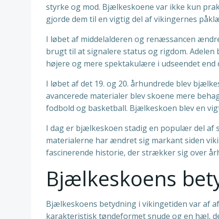
styrke og mod. Bjælkeskoene var ikke kun prak
gjorde dem til en vigtig del af vikingernes påkl
I løbet af middelalderen og renæssancen ændre
brugt til at signalere status og rigdom. Adelen
højere og mere spektakulære i udseendet end d
I løbet af det 19. og 20. århundrede blev bjæl
avancerede materialer blev skoene mere behagel
fodbold og basketball. Bjælkeskoen blev en vigt
I dag er bjælkeskoen stadig en populær del af 
materialerne har ændret sig markant siden viki
fascinerende historie, der strækker sig over å
Bjælkeskoens bety
Bjælkeskoens betydning i vikingetiden var af af
karakteristisk tøndeformet snude og en hæl, d