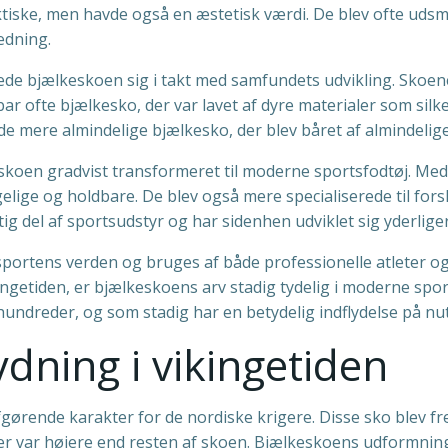
tiske, men havde også en æstetisk værdi. De blev ofte uds
ædning.
de bjælkeskoen sig i takt med samfundets udvikling. Skoene
 bar ofte bjælkesko, der var lavet af dyre materialer som si
e mere almindelige bjælkesko, der blev båret af almindeli
keskoen gradvist transformeret til moderne sportsfodtøj. M
ige og holdbare. De blev også mere specialiserede til fors
ig del af sportsudstyr og har sidenhen udviklet sig yderlig
sportens verden og bruges af både professionelle atleter o
ngetiden, er bjælkeskoens arv stadig tydelig i moderne spo
rhundreder, og som stadig har en betydelig indflydelse på n
dning i vikingetiden
gørende karakter for de nordiske krigere. Disse sko blev fr
er var højere end resten af skoen. Bjælkeskoens udformning