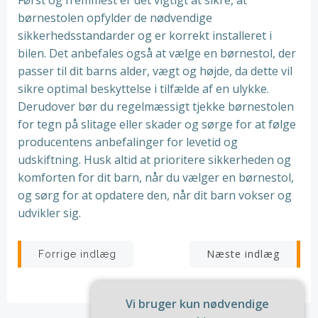
Først og fremmest er det vigtigt at sikre, at
børnestolen opfylder de nødvendige
sikkerhedsstandarder og er korrekt installeret i
bilen. Det anbefales også at vælge en børnestol, der
passer til dit barns alder, vægt og højde, da dette vil
sikre optimal beskyttelse i tilfælde af en ulykke.
Derudover bør du regelmæssigt tjekke børnestolen
for tegn på slitage eller skader og sørge for at følge
producentens anbefalinger for levetid og
udskiftning. Husk altid at prioritere sikkerheden og
komforten for dit barn, når du vælger en børnestol,
og sørg for at opdatere den, når dit barn vokser og
udvikler sig.
Indlægsnavigation
Indlægsnav
Næste indlæg
Forrige indlæg
Vi bruger kun nødvendige