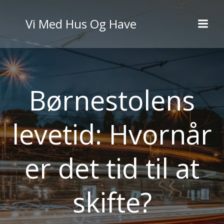
Videre
til
Vi Med Hus Og Have
indhold
Børnestolens
levetid: Hvornår
er det tid til at
skifte?