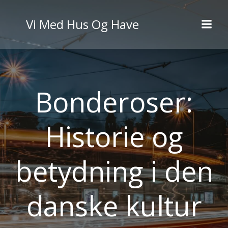
Videre
til
Vi Med Hus Og Have
indhold
Bonderoser:
Historie og
betydning i den
danske kultur