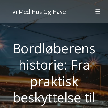
Videre
til
Vi Med Hus Og Have
indhold
Bordløberens
historie: Fra
praktisk
beskyttelse til