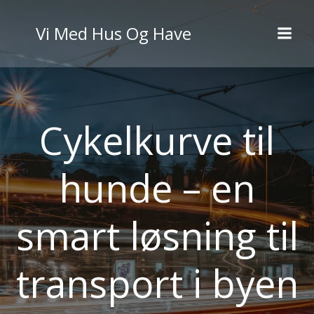
Videre
til
Vi Med Hus Og Have
indhold
Cykelkurve til
hunde – en
smart løsning til
transport i byen