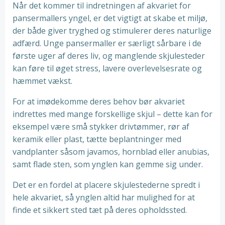
Når det kommer til indretningen af akvariet for
pansermallers yngel, er det vigtigt at skabe et miljø,
der både giver tryghed og stimulerer deres naturlige
adfærd. Unge pansermaller er særligt sårbare i de
første uger af deres liv, og manglende skjulesteder
kan føre til øget stress, lavere overlevelsesrate og
hæmmet vækst.
For at imødekomme deres behov bør akvariet
indrettes med mange forskellige skjul – dette kan for
eksempel være små stykker drivtømmer, rør af
keramik eller plast, tætte beplantninger med
vandplanter såsom javamos, hornblad eller anubias,
samt flade sten, som ynglen kan gemme sig under.
Det er en fordel at placere skjulestederne spredt i
hele akvariet, så ynglen altid har mulighed for at
finde et sikkert sted tæt på deres opholdssted.