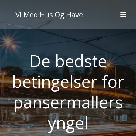
Videre
til
Vi Med Hus Og Have
indhold
De bedste
betingelser for
pansermallers
yngel