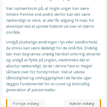
Vær opmærksom på, at nogle unger kan være
mindre fremme end andre; derfor kan det være
nødvendigt at sikre, at alle får adgang til mad, for
eksempel ved at sprede foderet ud over et større
område.
Undgå pludselige ændringer i lys eller vandforhold,
da stress kan være dødeligt for de små fisk. Endelig
bør man begrænse unødig færdsel omkring akvariet
og undgå at flytte på ynglen, medmindre det er
absolut nødvendigt, da de i denne fase er meget
sårbare over for forstyrrelser. Ved at udvise
tålmodighed og omhyggelighed i de første uger
lægges fundamentet for en sund og livskraftig
generation af pansermaller.
Indlægsnavigation
Indlægsnav
Næste indlæg
Forrige indlæg