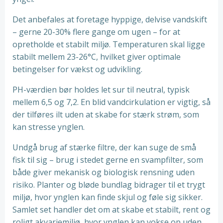
Det anbefales at foretage hyppige, delvise vandskift
– gerne 20-30% flere gange om ugen – for at
opretholde et stabilt miljø. Temperaturen skal ligge
stabilt mellem 23-26°C, hvilket giver optimale
betingelser for vækst og udvikling.
PH-værdien bør holdes let sur til neutral, typisk
mellem 6,5 og 7,2. En blid vandcirkulation er vigtig, så
der tilføres ilt uden at skabe for stærk strøm, som
kan stresse ynglen.
Undgå brug af stærke filtre, der kan suge de små
fisk til sig – brug i stedet gerne en svampfilter, som
både giver mekanisk og biologisk rensning uden
risiko. Planter og bløde bundlag bidrager til et trygt
miljø, hvor ynglen kan finde skjul og føle sig sikker.
Samlet set handler det om at skabe et stabilt, rent og
roligt akvariemiljø, hvor ynglen kan vokse op uden