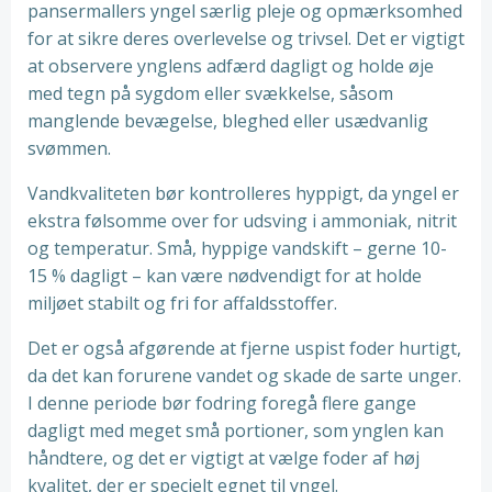
pansermallers yngel særlig pleje og opmærksomhed
for at sikre deres overlevelse og trivsel. Det er vigtigt
at observere ynglens adfærd dagligt og holde øje
med tegn på sygdom eller svækkelse, såsom
manglende bevægelse, bleghed eller usædvanlig
svømmen.
Vandkvaliteten bør kontrolleres hyppigt, da yngel er
ekstra følsomme over for udsving i ammoniak, nitrit
og temperatur. Små, hyppige vandskift – gerne 10-
15 % dagligt – kan være nødvendigt for at holde
miljøet stabilt og fri for affaldsstoffer.
Det er også afgørende at fjerne uspist foder hurtigt,
da det kan forurene vandet og skade de sarte unger.
I denne periode bør fodring foregå flere gange
dagligt med meget små portioner, som ynglen kan
håndtere, og det er vigtigt at vælge foder af høj
kvalitet, der er specielt egnet til yngel.