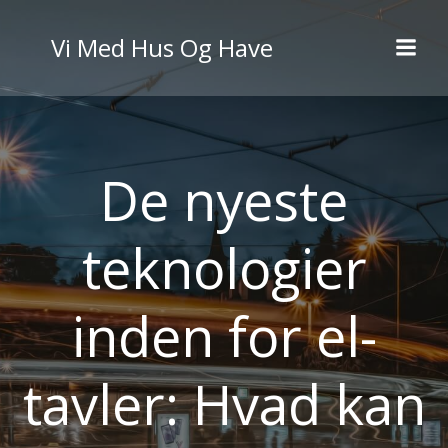
Videre
til
Vi Med Hus Og Have
indhold
De nyeste
teknologier
inden for el-
tavler: Hvad kan