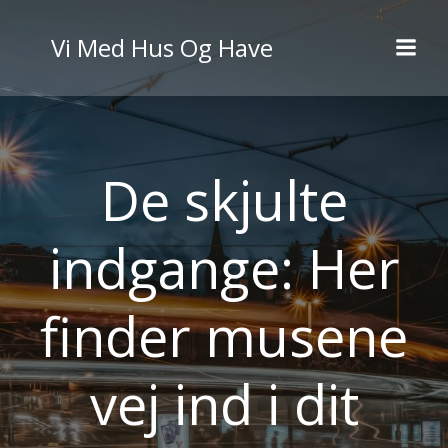
Videre
til
Vi Med Hus Og Have
indhold
De skjulte
indgange: Her
finder musene
vej ind i dit