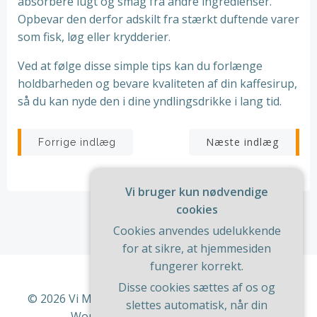
absorbere lugt og smag fra andre ingredienser.
Opbevar den derfor adskilt fra stærkt duftende varer
som fisk, løg eller krydderier.
Ved at følge disse simple tips kan du forlænge
holdbarheden og bevare kvaliteten af din kaffesirup,
så du kan nyde den i dine yndlingsdrikke i lang tid.
Indlægsnavigation
Indlægsnav
Næste indlæg
Forrige indlæg
Vi bruger kun nødvendige
cookies
Cookies anvendes udelukkende
for at sikre, at hjemmesiden
fungerer korrekt.
Disse cookies sættes af os og
© 2026 Vi Med Hus Og Have. Bygget ved at bruge
slettes automatisk, når din
WordPress og
ColibriWP Theme
.