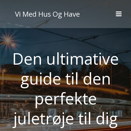
Videre
til
Vi Med Hus Og Have
indhold
Den ultimative
guide til den
perfekte
juletrøje til dig