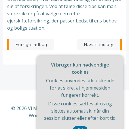
sig af forsikringen. Ved at følge disse tips kan man
være sikker på at vælge den rette
ejerskifteforsikring, der passer bedst til ens behov
og boligsituation.
Indlægsnavigation
Indlægsnav
Næste indlæg
Forrige indlæg
Vi bruger kun nødvendige
cookies
Cookies anvendes udelukkende
for at sikre, at hjemmesiden
fungerer korrekt.
Disse cookies sættes af os og
© 2026 Vi Med Hus Og Have. Bygget ved at bruge
slettes automatisk, når din
WordPress og
ColibriWP Theme
.
session slutter eller efter kort tid.