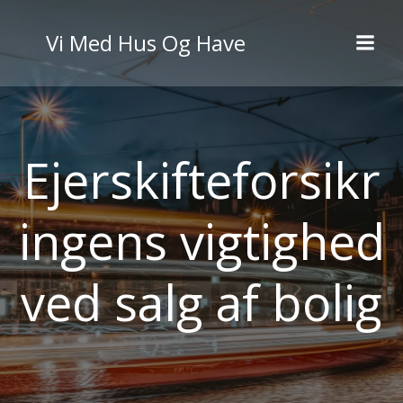
Videre
til
Vi Med Hus Og Have
indhold
Ejerskifteforsikr
ingens vigtighed
ved salg af bolig