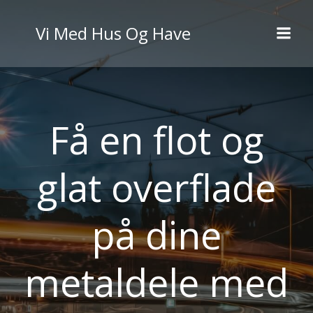
Videre
til
Vi Med Hus Og Have
indhold
Få en flot og
glat overflade
på dine
metaldele med