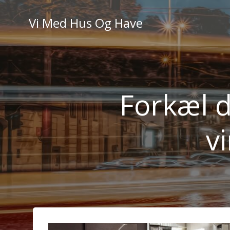
Videre
til
Vi Med Hus Og Have
indhold
Forkæl d
v