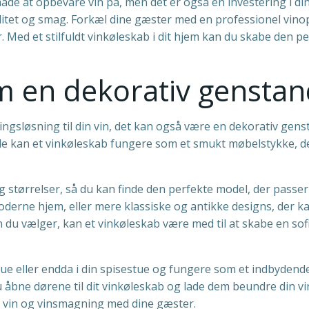
åde at opbevare vin på, men det er også en investering i di
litet og smag. Forkæl dine gæster med en professionel vinople
. Med et stilfuldt vinkøleskab i dit hjem kan du skabe den
m en dekorativ gensta
gsløsning til din vin, det kan også være en dekorativ genstand
e kan et vinkøleskab fungere som et smukt møbelstykke, de
 størrelser, så du kan finde den perfekte model, der passer t
oderne hjem, eller mere klassiske og antikke designs, der kan 
n du vælger, kan et vinkøleskab være med til at skabe en sofi
stue eller endda i din spisestue og fungere som et indbydende
u åbne dørene til dit vinkøleskab og lade dem beundre din 
or vin og vinsmagning med dine gæster.