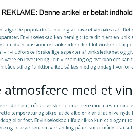
n stigende popularitet omkring at have et vinkøleskab. Det
parater. Et vinkøleskab kan nemlig tilføre dit hjem en unik 
t om du er passioneret vinkender eller blot ønsker at impo
 vil vi udforske forskellige aspekter af vinkøleskabet og give d
n være en investering i din vinsamling og hvordan det kan
em både stil og funktionalitet, så læs med og opdag hvorfor et 
e atmosfære med et vi
e i dit hjem, når du ønsker at imponere dine gæster med en 
te temperatur og sikre, at de altid er klar til at blive nydt
iddag eller fest. Et vinkøleskab tilføjer ikke kun et elegant 
ere og præsentere din vinsamling på en smuk måde. Uanset o