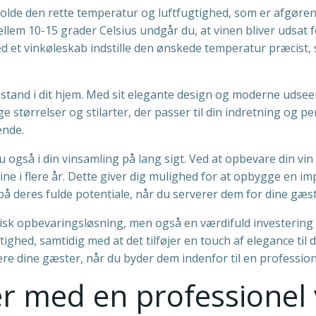
olde den rette temperatur og luftfugtighed, som er afgørende 
llem 10-15 grader Celsius undgår du, at vinen bliver udsat
et vinkøleskab indstille den ønskede temperatur præcist, så
and i dit hjem. Med sit elegante design og moderne udseende
ge størrelser og stilarter, der passer til din indretning og 
ende.
u også i din vinsamling på lang sigt. Ved at opbevare din vi
ne i flere år. Dette giver dig mulighed for at opbygge en im
å deres fulde potentiale, når du serverer dem for dine gæste
isk opbevaringsløsning, men også en værdifuld investering i d
ghed, samtidig med at det tilføjer en touch af elegance til 
re dine gæster, når du byder dem indenfor til en profession
r med en professionel 