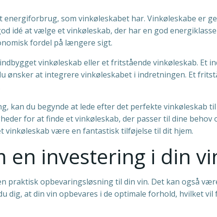
 det energiforbrug, som vinkøleskabet har. Vinkøleskabe er g
d idé at vælge et vinkøleskab, der har en god energiklasse o
onomisk fordel på længere sigt.
indbygget vinkøleskab eller et fritstående vinkøleskab. Et 
du ønsker at integrere vinkøleskabet i indretningen. Et frit
.
ing, kan du begynde at lede efter det perfekte vinkøleskab t
eder for at finde et vinkøleskab, der passer til dine behov 
 vinkøleskab være en fantastisk tilføjelse til dit hjem.
 en investering i din v
 praktisk opbevaringsløsning til din vin. Det kan også være
r du dig, at din vin opbevares i de optimale forhold, hvilke