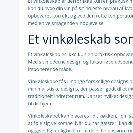
Et vinkøleskab er derfor ikke kun en praktisk m
kan du nyde din vin på sit højeste niveau af kva
opbevaret korrekt og ved den rette temperatur
med en velsmagende vinoplevelse.
Et vinkøleskab so
Et vinkøleskab er ikke kun en praktisk opbevarin
Med sit moderne design og luksuriøse udseend
imponerende måde.
Vinkøleskabe fås i mange forskellige designs og
minimalistiske designs, der passer godt til et m
traditionelt indrettet rum. Uanset hvilket desig
til dit hjem.
Vinkøleskabet kan placeres i dit køkken, i din 
at føle sig velkomne. Når du har gæster, kan d
og give dig mulighed for at dele din passion f