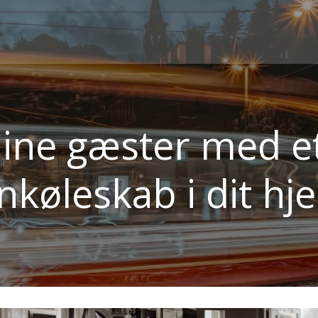
ine gæster med et 
inkøleskab i dit hj