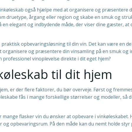
vinkøleskab også hjælpe med at organisere og præsentere d
 som druetype, årgang eller region og skabe en smuk og stru
å en elegant og indbydende måde, der viser dine gæster, at d
raktisk opbevaringsløsning til din vin. Det kan være en dekor
 at organisere og præsentere din vinsamling på en smuk og 
 professionel vinoplevelse direkte i dit eget hjem?
køleskab til dit hjem
hjem, er der flere faktorer, du bør overveje. Først og fremmes
øleskabe fås i mange forskellige størrelser og modeller, så du
r mange flasker vin du ønsker at opbevare i vinkøleskabet. 
er og opbevaringsrum. På den måde kan du nemt holde styr p