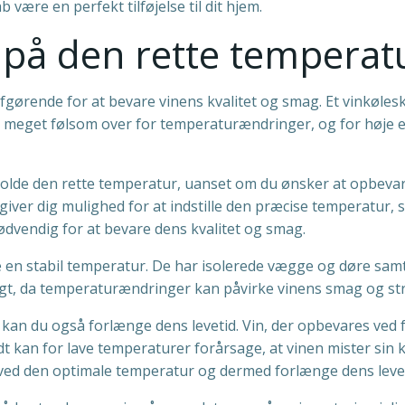
 være en perfekt tilføjelse til dit hjem.
 på den rette temperat
ørende for at bevare vinens kvalitet og smag. Et vinkøleskab 
 meget følsom over for temperaturændringer, og for høje e
tholde den rette temperatur, uanset om du ønsker at opbevar
ver dig mulighed for at indstille den præcise temperatur, so
ødvendig for at bevare dens kvalitet og smag.
e en stabil temperatur. De har isolerede vægge og døre samt 
igt, da temperaturændringer kan påvirke vinens smag og str
kan du også forlænge dens levetid. Vin, der opbevares ved f
kan for lave temperaturer forårsage, at vinen mister sin k
s ved den optimale temperatur og dermed forlænge dens levet