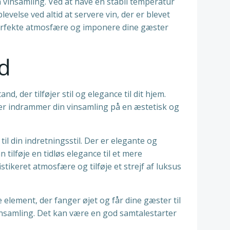
n vinsamling. Ved at have en stabil temperatur
velse ved altid at servere vin, der er blevet
 perfekte atmosfære og imponere dine gæster
nd
, der tilføjer stil og elegance til dit hjem.
r indrammer din vinsamling på en æstetisk og
il din indretningsstil. Der er elegante og
tilføje en tidløs elegance til et mere
stikeret atmosfære og tilføje et strejf af luksus
 element, der fanger øjet og får dine gæster til
vinsamling. Det kan være en god samtalestarter