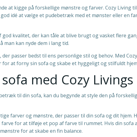
 at kigge på forskellige mønstre og farver. Cozy Living til
od idé at vælge et pudebetræk med et mønster eller en farve, d
 god kvalitet, der kan tåle at blive brugt og vasket flere ga
å man kan nyde dem i lang tid.
k, der passer bedst til ens personlige stil og behov. Med Coz
for at forny sin sofa og skabe et hyggeligt og stilfuldt hjem
din sofa med Cozy Livin
træk til din sofa, kan du begynde at style den på forskellige
tige farver og mønstre, der passer til din sofa og dit hjem. 
farve for at tilføje et pop af farve til rummet. Hvis din sofa
mønstre for at skabe en fin balance.