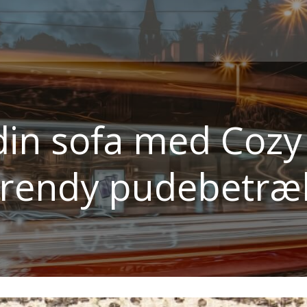
din sofa med Cozy 
trendy pudebetræ