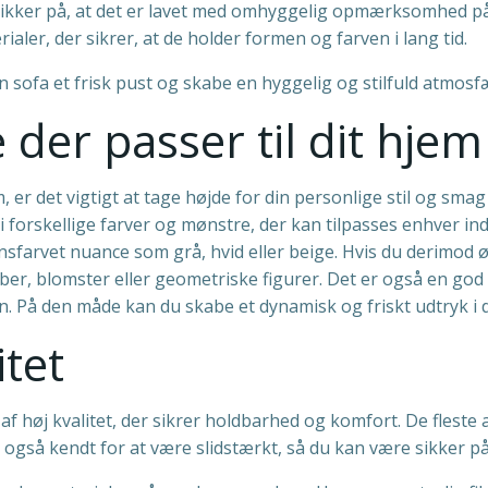
ikker på, at det er lavet med omhyggelig opmærksomhed på de
aler, der sikrer, at de holder formen og farven i lang tid.
 sofa et frisk pust og skabe en hyggelig og stilfuld atmosfæ
der passer til dit hjem
, er det vigtigt at tage højde for din personlige stil og sma
i forskellige farver og mønstre, der kan tilpasses enhver in
nsfarvet nuance som grå, hvid eller beige. Hvis du derimod øn
, blomster eller geometriske figurer. Det er også en god id
n. På den måde kan du skabe et dynamisk og friskt udtryk i d
itet
af høj kvalitet, der sikrer holdbarhed og komfort. De flest
gså kendt for at være slidstærkt, så du kan være sikker på, 