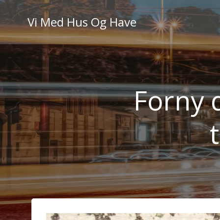
Videre
til
Vi Med Hus Og Have
indhold
Forny 