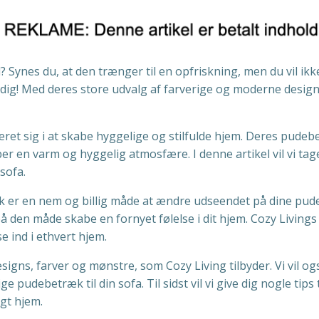
ud? Synes du, at den trænger til en opfriskning, men du vil i
dig! Med deres store udvalg af farverige og moderne design
eret sig i at skabe hyggelige og stilfulde hjem. Deres pudebet
aber en varm og hyggelig atmosfære. I denne artikel vil vi 
sofa.
er en nem og billig måde at ændre udseendet på dine puder
 på den måde skabe en fornyet følelse i dit hjem. Cozy Livi
se ind i ethvert hjem.
designs, farver og mønstre, som Cozy Living tilbyder. Vi vil o
pudebetræk til din sofa. Til sidst vil vi give dig nogle tips
gt hjem.