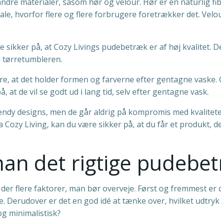
ndre materialer, såsom hør og velour. Hør er en naturlig fib
e, hvorfor flere og flere forbrugere foretrækker det. Velour
e sikker på, at Cozy Livings pudebetræk er af høj kvalitet.
i tørretumbleren.
sikre, at det holder formen og farverne efter gentagne vaske
, at de vil se godt ud i lang tid, selv efter gentagne vask.
endy designs, men de går aldrig på kompromis med kvaliteten
ra Cozy Living, kan du være sikker på, at du får et produk
an det rigtige pudebe
er flere faktorer, man bør overveje. Først og fremmest er d
e. Derudover er det en god idé at tænke over, hvilket udtryk
g minimalistisk?