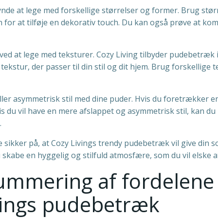
de at lege med forskellige størrelser og former. Brug stør
for at tilføje en dekorativ touch. Du kan også prøve at kom
ed at lege med teksturer. Cozy Living tilbyder pudebetræk i
ekstur, der passer til din stil og dit hjem. Brug forskellig
ler asymmetrisk stil med dine puder. Hvis du foretrækker en
is du vil have en mere afslappet og asymmetrisk stil, kan d
.
 sikker på, at Cozy Livings trendy pudebetræk vil give din 
skabe en hyggelig og stilfuld atmosfære, som du vil elske at
ummering af fordelene 
vings pudebetræk