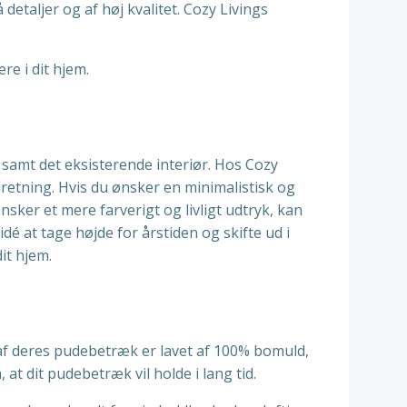
taljer og af høj kvalitet. Cozy Livings
re i dit hjem.
g samt det eksisterende interiør. Hos Cozy
dretning. Hvis du ønsker en minimalistisk og
sker et mere farverigt og livligt udtryk, kan
é at tage højde for årstiden og skifte ud i
it hjem.
e af deres pudebetræk er lavet af 100% bomuld,
at dit pudebetræk vil holde i lang tid.