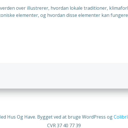
erden over illustrerer, hvordan lokale traditioner, klimaforh
ektoniske elementer, og hvordan disse elementer kan funger
n
Indlægsnav
Med Hus Og Have. Bygget ved at bruge WordPress og
Colib
CVR 37 40 77 39