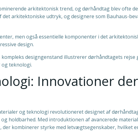
dominerende arkitektonisk trend, og dørhåndtag blev ofte 
 af det arkitektoniske udtryk, og designere som Bauhaus-b
nter, men også essentielle komponenter i det arkitektoniske
ressive design.
n kompleks designgenstand illustrerer dørhåndtagets rejse g
 og teknologi.
nologi: Innovationer d
aterialer og teknologi revolutioneret designet af dørhåndtag,
t og holdbarhed. Med introduktionen af avancerede material
, der kombinerer styrke med letvægtsegenskaber, hvilket er 