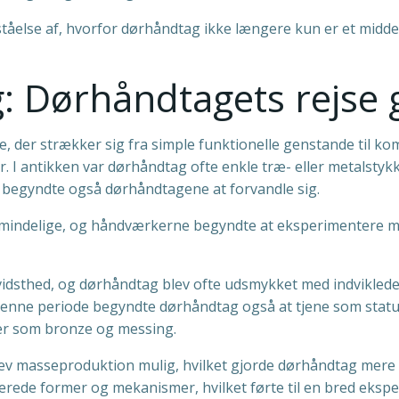
ståelse af, hvorfor dørhåndtag ikke længere kun er et middel 
ng: Dørhåndtagets rejse
, der strækker sig fra simple funktionelle genstande til ko
. I antikken var dørhåndtag ofte enkle træ- eller metalstykke
g, begyndte også dørhåndtagene at forvandle sig.
lmindelige, og håndværkerne begyndte at eksperimentere me
idsthed, og dørhåndtag blev ofte udsmykket med indvikled
 denne periode begyndte dørhåndtag også at tjene som stat
ler som bronze og messing.
lev masseproduktion mulig, hvilket gjorde dørhåndtag mere 
erede former og mekanismer, hvilket førte til en bred eksp