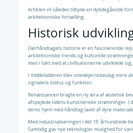
Artiklen vil således tilbyde en dybdegående for
arkitektoniske fortælling.
Historisk udvikli
Dørhåndtagets historie er en fascinerende rejse
arkitektoniske trends og kulturelle strømninger
men i takt med at civilisationerne udviklede si
I middelalderen blev smedejernsbeslag mere a
signalere status og funktion.
Renæssancen bragte en ny æra af æstetisk bev
afspejlede tidens kunstneriske strømninger. I
deres hjem med håndtag lavet af dyre materia
Med industrialiseringen i det 19. århundrede b
Samtidig gav nye teknologier mulighed for vari