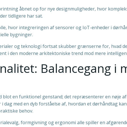
printning åbnet op for nye designmuligheder, hvor komplek
er tidligere har sat.
rolle, hvor integreringen af sensorer og IoT-enheder i dør
ielle bygninger.
rialer og teknologi fortsat skubber grænserne for, hvad de
ent i den moderne arkitektoniske trend mod mere intellige
onalitet: Balancegang i
 blot en funktionel genstand; det repræsenterer en nøje a
er i dag med en dyb forståelse af, hvordan et dørhåndtag ka
praktiske behov.
ialevalg, formgivning og ergonomi alle spiller en afgørende