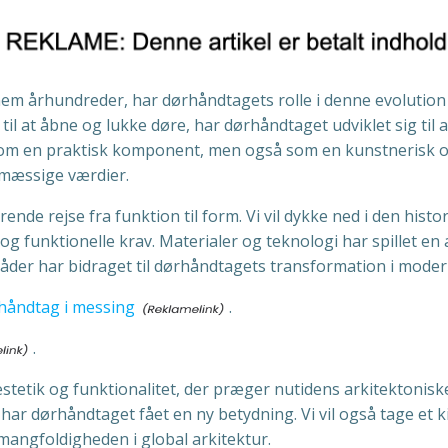
nnem århundreder, har dørhåndtagets rolle i denne evolutio
il at åbne og lukke døre, har dørhåndtaget udviklet sig til a
 som en praktisk komponent, men også som en kunstnerisk og
smæssige værdier.
nde rejse fra funktion til form. Vi vil dykke ned i den hist
 og funktionelle krav. Materialer og teknologi har spillet en 
der har bidraget til dørhåndtagets transformation i modern
håndtag i messing
.
.
stetik og funktionalitet, der præger nutidens arkitektoniske
 har dørhåndtaget fået en ny betydning. Vi vil også tage et 
 mangfoldigheden i global arkitektur.