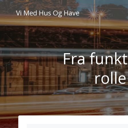
Videre
til
Vi Med Hus Og Have
indhold
Fra funkt
rolle