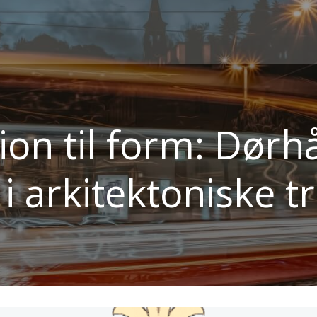
ion til form: Dør
 i arkitektoniske 