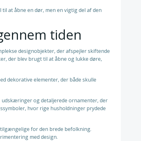
til at åbne en dør, men en vigtig del af den
 gennem tiden
mplekse designobjekter, der afspejler skiftende
r, der blev brugt til at åbne og lukke døre,
d dekorative elementer, der både skulle
e udskæringer og detaljerede ornamenter, der
ussymboler, hvor rige husholdninger prydede
tilgængelige for den brede befolkning.
erimentering med design.