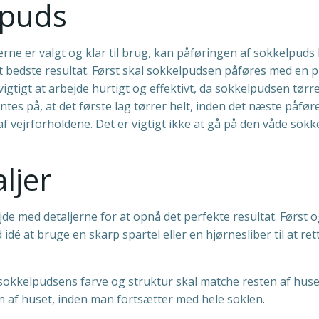
lpuds
rne er valgt og klar til brug, kan påføringen af sokkelpuds b
et bedste resultat. Først skal sokkelpudsen påføres med en
tigt at arbejde hurtigt og effektivt, da sokkelpudsen tørrer 
tes på, at det første lag tørrer helt, inden det næste påfø
f vejrforholdene. Det er vigtigt ikke at gå på den våde sokk
ljer
bejde med detaljerne for at opnå det perfekte resultat. Førs
dé at bruge en skarp spartel eller en hjørnesliber til at ret
sokkelpudsens farve og struktur skal matche resten af huset
en af huset, inden man fortsætter med hele soklen.