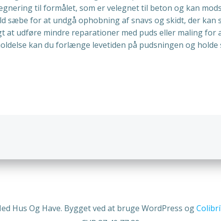
ægnering til formålet, som er velegnet til beton og kan mods
 sæbe for at undgå ophobning af snavs og skidt, der kan sk
 at udføre mindre reparationer med puds eller maling for at
oldelse kan du forlænge levetiden på pudsningen og holde 
n
Indlægsnav
Med Hus Og Have. Bygget ved at bruge WordPress og
Colib