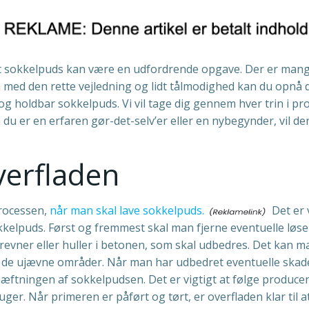
t sokkelpuds kan være en udfordrende opgave. Der er mange f
med den rette vejledning og lidt tålmodighed kan du opnå det 
g holdbar sokkelpuds. Vi vil tage dig gennem hver trin i pro
u er en erfaren gør-det-selv’er eller en nybegynder, vil den
verfladen
processen,
når man skal lave sokkelpuds.
Det er 
lpuds. Først og fremmest skal man fjerne eventuelle løse m
 revner eller huller i betonen, som skal udbedres. Det kan 
de ujævne områder. Når man har udbedret eventuelle skade
hæftningen af sokkelpudsen. Det er vigtigt at følge produc
ger. Når primeren er påført og tørt, er overfladen klar til at