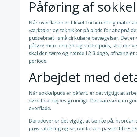
Påføring af sokke
Når overfladen er blevet forberedt og materiale
værktøjer og teknikker på plads for at opnå d
pudsebræt i små cirkulære bevægelser. Det er vig
påføre mere end én lag sokkelpuds, skal der ven
skal den tørre og hærde i 2-3 dage, afhængigt a
periode.
Arbejdet med deta
Når sokkelpuds er påført, er det vigtigt at ar
døre bearbejdes grundigt. Det kan være en god i
overflade.
Derudover er det vigtigt at tænke på, hvordan 
prøveafdeling og se, om farven passer til rest