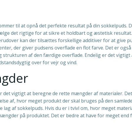
kommer til at opnå det perfekte resultat på din sokkelpuds. 
 vælge det rigtige for at sikre et holdbart og æstetisk resul
udover kan der tilsættes forskellige additiver for at give 
nter, der giver pudsens overflade en flot farve. Det er også
 strukturen af den færdige overflade. Endelig er det vigtigt 
dstandsdygtig over for vejr og vind.
ngder
r det vigtigt at beregne de rette mængder af materialer. Det
lse af, hvor meget produkt der skal bruges på den samlede 
lag af sokkelpuds. Hvis du er i tvivl om, hvor meget materi
ængder på produktet. Det er bedre at have for meget end fo