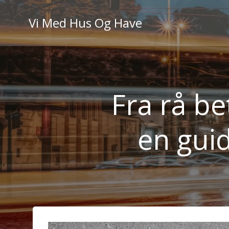
Videre
til
Vi Med Hus Og Have
indhold
Fra rå be
en guid