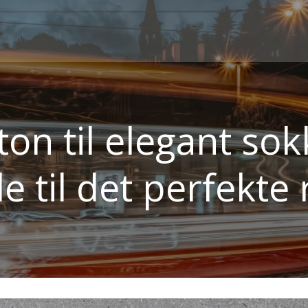
ton til elegant so
e til det perfekte 