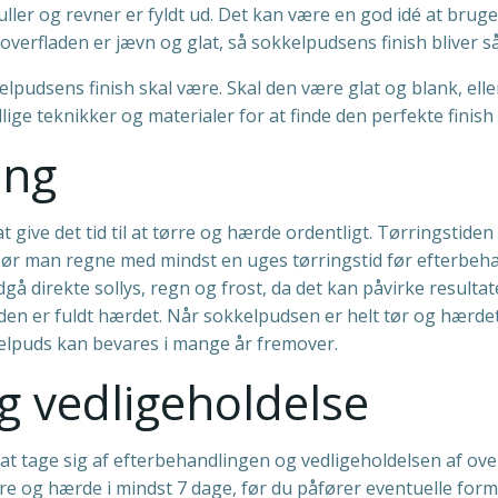
 huller og revner er fyldt ud. Det kan være en god idé at brug
t overfladen er jævn og glat, så sokkelpudsens finish bliver s
pudsens finish skal være. Skal den være glat og blank, elle
ge teknikker og materialer for at finde den perfekte finish t
ing
at give det tid til at tørre og hærde ordentligt. Tørringstid
ør man regne med mindst en uges tørringstid før efterbeha
å direkte sollys, regn og frost, da det kan påvirke resultate
 den er fuldt hærdet. Når sokkelpudsen er helt tør og hær
kelpuds kan bevares i mange år fremover.
g vedligeholdelse
at tage sig af efterbehandlingen og vedligeholdelsen af overf
e og hærde i mindst 7 dage, før du påfører eventuelle former