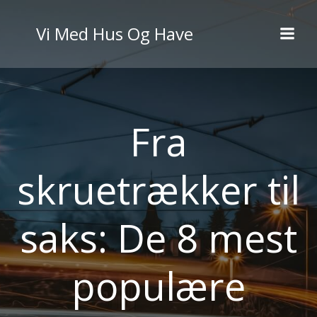
Videre
til
Vi Med Hus Og Have
indhold
Fra
skruetrækker til
saks: De 8 mest
populære