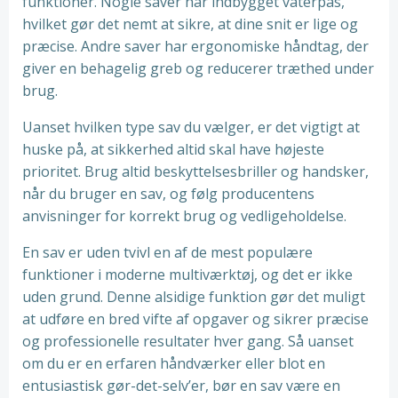
funktioner. Nogle saver har indbygget vaterpas,
hvilket gør det nemt at sikre, at dine snit er lige og
præcise. Andre saver har ergonomiske håndtag, der
giver en behagelig greb og reducerer træthed under
brug.
Uanset hvilken type sav du vælger, er det vigtigt at
huske på, at sikkerhed altid skal have højeste
prioritet. Brug altid beskyttelsesbriller og handsker,
når du bruger en sav, og følg producentens
anvisninger for korrekt brug og vedligeholdelse.
En sav er uden tvivl en af de mest populære
funktioner i moderne multiværktøj, og det er ikke
uden grund. Denne alsidige funktion gør det muligt
at udføre en bred vifte af opgaver og sikrer præcise
og professionelle resultater hver gang. Så uanset
om du er en erfaren håndværker eller blot en
entusiastisk gør-det-selv’er, bør en sav være en