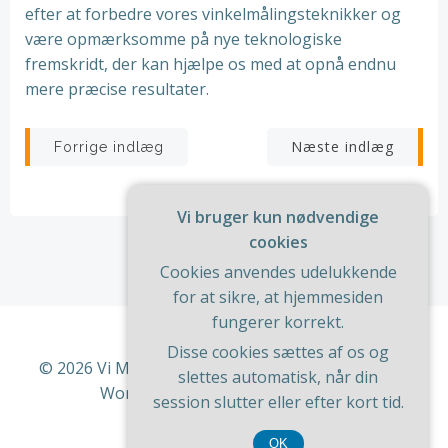
efter at forbedre vores vinkelmålingsteknikker og
være opmærksomme på nye teknologiske
fremskridt, der kan hjælpe os med at opnå endnu
mere præcise resultater.
Indlægsnavigation
Indlægsnav
Næste indlæg
Forrige indlæg
Vi bruger kun nødvendige
cookies
Cookies anvendes udelukkende
for at sikre, at hjemmesiden
fungerer korrekt.
Disse cookies sættes af os og
© 2026 Vi Med Hus Og Have. Bygget ved at bruge
slettes automatisk, når din
WordPress og
ColibriWP Theme
.
session slutter eller efter kort tid.
OK