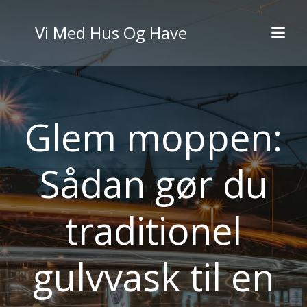
Videre
til
Vi Med Hus Og Have
indhold
Glem moppen:
Sådan gør du
traditionel
gulvvask til en