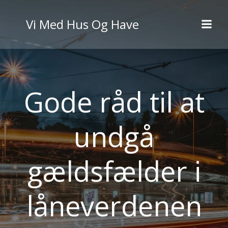
Videre
til
Vi Med Hus Og Have
indhold
Gode råd til at
undgå
gældsfælder i
låneverdenen