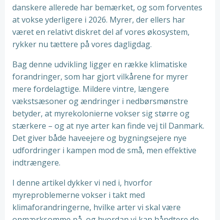
danskere allerede har bemærket, og som forventes
at vokse yderligere i 2026. Myrer, der ellers har
været en relativt diskret del af vores økosystem,
rykker nu tættere på vores dagligdag.
Bag denne udvikling ligger en række klimatiske
forandringer, som har gjort vilkårene for myrer
mere fordelagtige. Mildere vintre, længere
vækstsæsoner og ændringer i nedbørsmønstre
betyder, at myrekolonierne vokser sig større og
stærkere – og at nye arter kan finde vej til Danmark.
Det giver både haveejere og bygningsejere nye
udfordringer i kampen mod de små, men effektive
indtrængere.
I denne artikel dykker vi ned i, hvorfor
myreproblemerne vokser i takt med
klimaforandringerne, hvilke arter vi skal være
opmærksomme på, og hvordan vi kan håndtere de