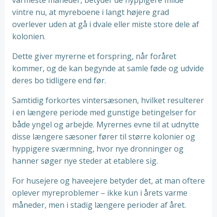
varmeste måneder, betyder de hyppigere milde
vintre nu, at myreboene i langt højere grad
overlever uden at gå i dvale eller miste store dele af
kolonien.
Dette giver myrerne et forspring, når foråret
kommer, og de kan begynde at samle føde og udvide
deres bo tidligere end før.
Samtidig forkortes vintersæsonen, hvilket resulterer
i en længere periode med gunstige betingelser for
både yngel og arbejde. Myrernes evne til at udnytte
disse længere sæsoner fører til større kolonier og
hyppigere sværmning, hvor nye dronninger og
hanner søger nye steder at etablere sig.
For husejere og haveejere betyder det, at man oftere
oplever myreproblemer – ikke kun i årets varme
måneder, men i stadig længere perioder af året.