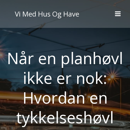
Videre
til
Vi Med Hus Og Have
indhold
Når en planhøvl
ikke er nok:
Hvordan en
tykkelseshøvl