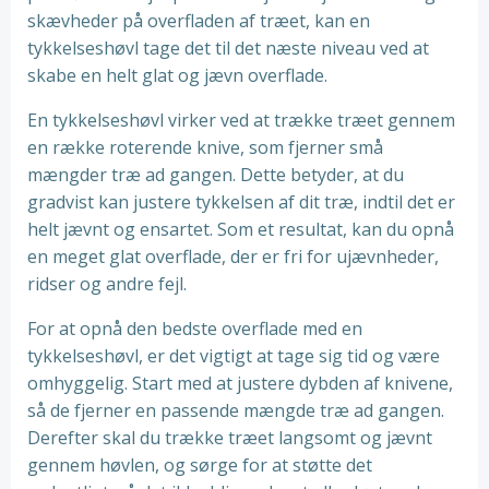
skævheder på overfladen af træet, kan en
tykkelseshøvl tage det til det næste niveau ved at
skabe en helt glat og jævn overflade.
En tykkelseshøvl virker ved at trække træet gennem
en række roterende knive, som fjerner små
mængder træ ad gangen. Dette betyder, at du
gradvist kan justere tykkelsen af dit træ, indtil det er
helt jævnt og ensartet. Som et resultat, kan du opnå
en meget glat overflade, der er fri for ujævnheder,
ridser og andre fejl.
For at opnå den bedste overflade med en
tykkelseshøvl, er det vigtigt at tage sig tid og være
omhyggelig. Start med at justere dybden af knivene,
så de fjerner en passende mængde træ ad gangen.
Derefter skal du trække træet langsomt og jævnt
gennem høvlen, og sørge for at støtte det