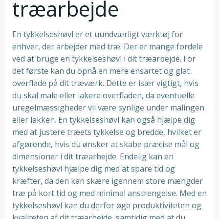
træarbejde
En tykkelseshøvl er et uundværligt værktøj for
enhver, der arbejder med træ. Der er mange fordele
ved at bruge en tykkelseshøvl i dit træarbejde. For
det første kan du opnå en mere ensartet og glat
overflade på dit træværk. Dette er især vigtigt, hvis
du skal male eller lakere overfladen, da eventuelle
uregelmæssigheder vil være synlige under malingen
eller lakken. En tykkelseshøvl kan også hjælpe dig
med at justere træets tykkelse og bredde, hvilket er
afgørende, hvis du ønsker at skabe præcise mål og
dimensioner i dit træarbejde. Endelig kan en
tykkelseshøvl hjælpe dig med at spare tid og
kræfter, da den kan skære igennem store mængder
træ på kort tid og med minimal anstrengelse. Med en
tykkelseshøvl kan du derfor øge produktiviteten og
kvaliteten af dit træarbejde, samtidig med at du