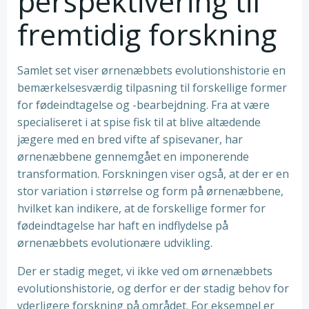
perspektivering til
fremtidig forskning
Samlet set viser ørnenæbbets evolutionshistorie en
bemærkelsesværdig tilpasning til forskellige former
for fødeindtagelse og -bearbejdning. Fra at være
specialiseret i at spise fisk til at blive altædende
jægere med en bred vifte af spisevaner, har
ørnenæbbene gennemgået en imponerende
transformation. Forskningen viser også, at der er en
stor variation i størrelse og form på ørnenæbbene,
hvilket kan indikere, at de forskellige former for
fødeindtagelse har haft en indflydelse på
ørnenæbbets evolutionære udvikling.
Der er stadig meget, vi ikke ved om ørnenæbbets
evolutionshistorie, og derfor er der stadig behov for
yderligere forskning på området. For eksempel er