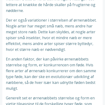
lettere at knække de hårde skaller på frugterne og
nødderne.
Der er også variationer i størrelsen af ørnenæbbet.
Nogle arter har meget små næb, mens andre har
meget store næb. Dette kan skyldes, at nogle arter
spiser små insekter, hvor et mindre næb er mere
effektivt, mens andre arter spiser større byttedyr,
hvor et større næb er nødvendigt.
En anden faktor, der kan påvirke ørnenæbbets
størrelse og form, er konkurrencen om føde. Hvis
flere arter af ørnenæb konkurrerer om den samme
type føde, kan der ske en evolutionær udvikling af
næbbene, så de hver især kan udnytte føden bedst
muligt.
Generelt set er ørnenæbbets størrelse og form en
vigtig tilpasning til de forskellige typer føde, som