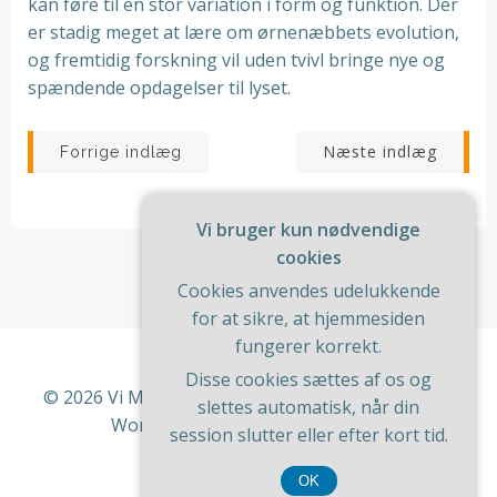
kan føre til en stor variation i form og funktion. Der
er stadig meget at lære om ørnenæbbets evolution,
og fremtidig forskning vil uden tvivl bringe nye og
spændende opdagelser til lyset.
Indlægsnavigation
Indlægsnav
Næste indlæg
Forrige indlæg
Vi bruger kun nødvendige
cookies
Cookies anvendes udelukkende
for at sikre, at hjemmesiden
fungerer korrekt.
Disse cookies sættes af os og
© 2026 Vi Med Hus Og Have. Bygget ved at bruge
slettes automatisk, når din
WordPress og
ColibriWP Theme
.
session slutter eller efter kort tid.
OK