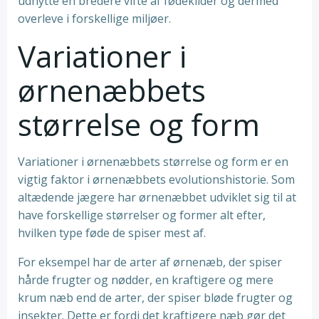
udnytte en bredere vifte af fødekilder og dermed
overleve i forskellige miljøer.
Variationer i
ørnenæbbets
størrelse og form
Variationer i ørnenæbbets størrelse og form er en
vigtig faktor i ørnenæbbets evolutionshistorie. Som
altædende jægere har ørnenæbbet udviklet sig til at
have forskellige størrelser og former alt efter,
hvilken type føde de spiser mest af.
For eksempel har de arter af ørnenæb, der spiser
hårde frugter og nødder, en kraftigere og mere
krum næb end de arter, der spiser bløde frugter og
insekter. Dette er fordi det kraftigere næb gør det