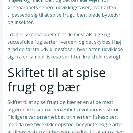
miljøer og madkilder, og det banede vejen for
ørnenæbbets senere udviklingsfaser, hvor arten
tilpassede sig til at spise frugt, bær, bløde byttedyr
og insekter.
I dag er ørnenæbbet en af de mest alsidige og
succesfulde fuglearter i verden, og det skyldes i høj
grad de første udviklingsfaser, hvor arten udviklede
sig fra en simpel fiskespiser til en kraftfuld rovfugl.
Skiftet til at spise
frugt og bær
Skiftet til at spise frugt og bær er en af de mest
afgørende faser i ørnenæbbets evolutionshistorie.
Tidligere var ørnenæbbet primært en fiskespiser,
men da nye fødekilder opstod, begyndte nogle arter
at tilpasse sig og spise mere alsidigt. Frugter og bær