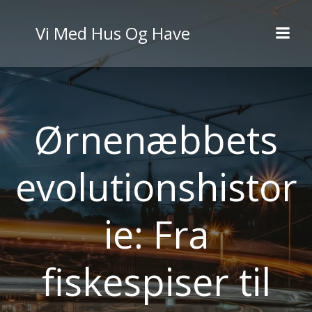
Videre
til
Vi Med Hus Og Have
indhold
Ørnenæbbets
evolutionshistor
ie: Fra
fiskespiser til