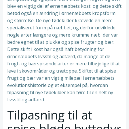
blev en vigtig del af ørnenæbbets kost, og dette skift
betød også en ændring i ørnenæbbets kropsform
og størrelse. De nye fødekilder krævede en mere
specialiseret form på næbbet, og derfor udviklede
nogle arter længere og mere krumme næb, der var
bedre egnet til at plukke og spise frugter og bær.
Dette skift i kost har også haft betydning for
ørnenæbbets livsstil og adfærd, da mange af de
frugt- og bærspisende arter er mere tilbøjelige til at
leve i skovområder og trætoppe. Skiftet til at spise
frugt og bær var en vigtig milepæl i ørnenæbbets
evolutionshistorie og et eksempel på, hvordan
tilpasning til nye fødekilder kan føre til en helt ny
livsstil og adfærd.
Tilpasning til at
spise bløde byttedyr