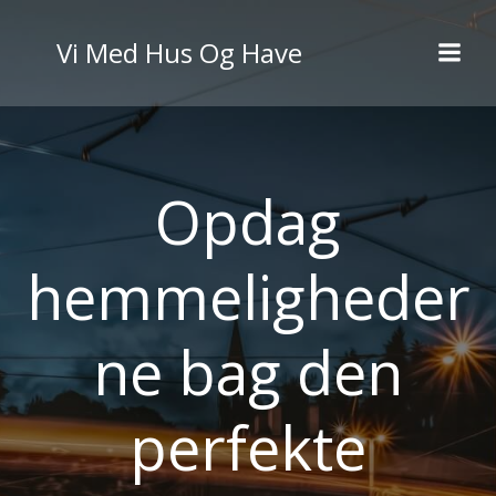
Videre
til
Vi Med Hus Og Have
indhold
Opdag
hemmeligheder
ne bag den
perfekte