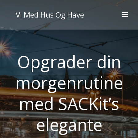
Videre
til
Vi Med Hus Og Have
indhold
Opgrader din
morgenrutine
med SACKit’s
elegante