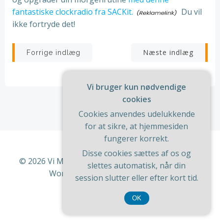
fantastiske clockradio fra SACKit.
Du vil
ikke fortryde det!
Indlægsnavigation
Indlægsnav
Næste indlæg
Forrige indlæg
Vi bruger kun nødvendige
cookies
Cookies anvendes udelukkende
for at sikre, at hjemmesiden
fungerer korrekt.
Disse cookies sættes af os og
© 2026 Vi Med Hus Og Have. Bygget ved at bruge
slettes automatisk, når din
WordPress og
ColibriWP Theme
.
session slutter eller efter kort tid.
OK
CVR 37 40 77 39