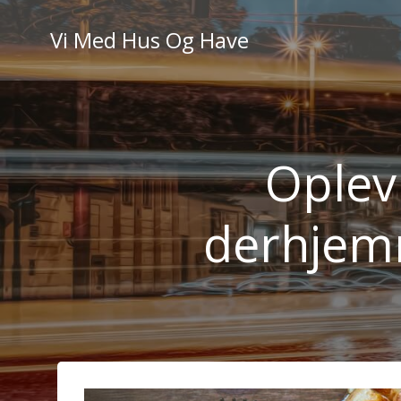
Videre
til
Vi Med Hus Og Have
indhold
Oplev 
derhjem