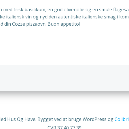
n med frisk basilikum, en god olivenolie og en smule flagesa
 italiensk vin og nyd den autentiske italienske smag i komfo
d din Cozze pizzaovn. Buon appetito!
n
Indlægsnav
Med Hus Og Have. Bygget ved at bruge WordPress og
Colib
CVR 37 40 77 39