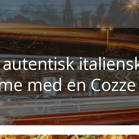
autentisk italiens
me med en Cozze 