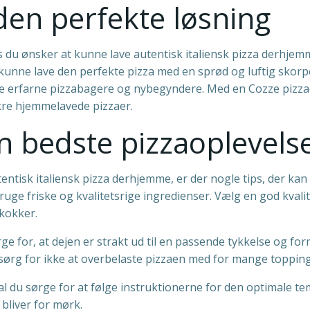
den perfekte løsning
s du ønsker at kunne lave autentisk italiensk pizza derhjem
 kunne lave den perfekte pizza med en sprød og luftig skor
de erfarne pizzabagere og nybegyndere. Med en Cozze pizzao
re hjemmelavede pizzaer.
en bedste pizzaoplevels
tentisk italiensk pizza derhjemme, er der nogle tips, der k
 bruge friske og kvalitetsrige ingredienser. Vælg en god kvalit
kokker.
ørge for, at dejen er strakt ud til en passende tykkelse og fo
rg for ikke at overbelaste pizzaen med for mange toppings
kal du sørge for at følge instruktionerne for den optimale t
bliver for mørk.