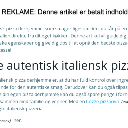
sk pizza derhjemme, som smager ligesom den, du får på en h
ien direkte fra dit eget køkken. Denne artikel vil guide dig
e egenskaber og give dig tips til at opnå den bedste pizzaopl
tesse!
e autentisk italiensk 
italiensk pizza derhjemme er, at du har fuld kontrol over ing
ende for den autentiske smag. Derudover kan du også tilpas
ve din egen pizza derhjemme kan du også spare penge i forhol
zza sammen med familie og venner. Med en
Cozze pizzaovn
e italiensk pizzeria.
her.