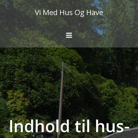
Videre
Vi Med Hus Og Have
til
indhold
Indhold til hus-