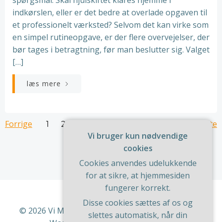
indkørslen, eller er det bedre at overlade opgaven til
et professionelt værksted? Selvom det kan virke som
en simpel rutineopgave, er der flere overvejelser, der
bør tages i betragtning, før man beslutter sig. Valget
[…]
læs mere
Navigation
Navigation
Na
Forrige
Side
Side
Side
Side
Side
Side
Næste
Side
1
2
3
4
5
6
…
51
Vi bruger kun nødvendige
til
til
til
cookies
Cookies anvendes udelukkende
indlæg
indlæg
in
for at sikre, at hjemmesiden
fungerer korrekt.
Disse cookies sættes af os og
© 2026 Vi Med Hus Og Have. Bygget ved at bruge
slettes automatisk, når din