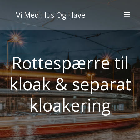
Videre
til
Vi Med Hus Og Have
indhold
Rottespærre til
kloak & separat
kloakering