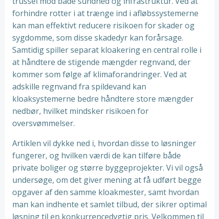
trussel mod både sundhed og infrastruktur. Ved at
forhindre rotter i at trænge ind i afløbssystemerne
kan man effektivt reducere risikoen for skader og
sygdomme, som disse skadedyr kan forårsage.
Samtidig spiller separat kloakering en central rolle i
at håndtere de stigende mængder regnvand, der
kommer som følge af klimaforandringer. Ved at
adskille regnvand fra spildevand kan
kloaksystemerne bedre håndtere store mængder
nedbør, hvilket mindsker risikoen for
oversvømmelser.
Artiklen vil dykke ned i, hvordan disse to løsninger
fungerer, og hvilken værdi de kan tilføre både
private boliger og større byggeprojekter. Vi vil også
undersøge, om det giver mening at få udført begge
opgaver af den samme kloakmester, samt hvordan
man kan indhente et samlet tilbud, der sikrer optimal
løsning til en konkurrencedygtig pris. Velkommen til