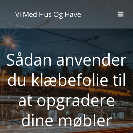
Videre
til
Vi Med Hus Og Have
indhold
Sådan anvender
du klæbefolie til
at opgradere
dine møbler