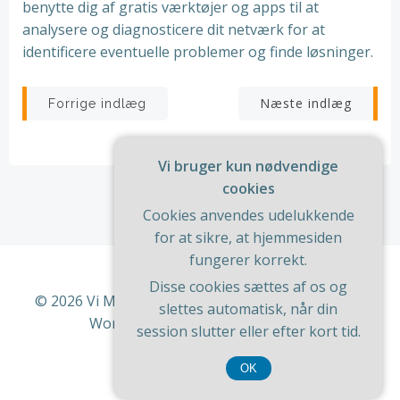
benytte dig af gratis værktøjer og apps til at
analysere og diagnosticere dit netværk for at
identificere eventuelle problemer og finde løsninger.
Indlægsnavigation
Indlægsnav
Næste indlæg
Forrige indlæg
Vi bruger kun nødvendige
cookies
Cookies anvendes udelukkende
for at sikre, at hjemmesiden
fungerer korrekt.
Disse cookies sættes af os og
© 2026 Vi Med Hus Og Have. Bygget ved at bruge
slettes automatisk, når din
WordPress og
ColibriWP Theme
.
session slutter eller efter kort tid.
OK
CVR 37 40 77 39