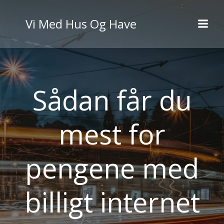
Videre
til
Vi Med Hus Og Have
indhold
Sådan får du
mest for
pengene med
billigt internet