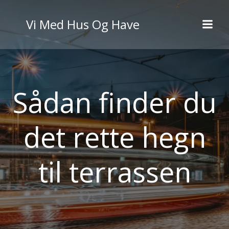
Videre
til
Vi Med Hus Og Have
indhold
Sådan finder du
det rette hegn
til terrassen