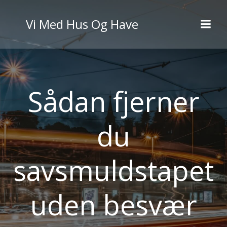
Videre
til
Vi Med Hus Og Have
indhold
Sådan fjerner
du
savsmuldstapet
uden besvær