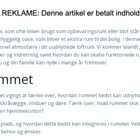
, som ofte bliver brugt som opbevaringsrum eller blot står 
yggelig oase, som bliver et ekstra rum til din bolig. I denne ar
onel atmosfære i dit uudnyttede loftrum. Vi kommer blandt
r og indretning samt hvordan du kan skabe funktionelle rum
u og din familie kan nyde i mange år fremover.
ummet
det vigtigt at tænke over, hvordan rummet bedst kan udnyt
skråvægge, vinduer og døre. Tænk over, hvad rummet skal br
e en hjemmekontor?
splads, og hvordan dette bedst kan integreres i rummet. V
e behov og ønsker.