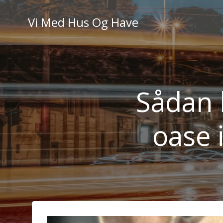
Videre
til
Vi Med Hus Og Have
indhold
Sådan 
oase 