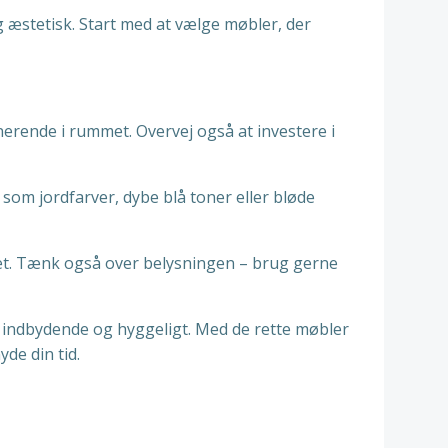
g æstetisk. Start med at vælge møbler, der
inerende i rummet. Overvej også at investere i
om jordfarver, dybe blå toner eller bløde
met. Tænk også over belysningen – brug gerne
å indbydende og hyggeligt. Med de rette møbler
de din tid.