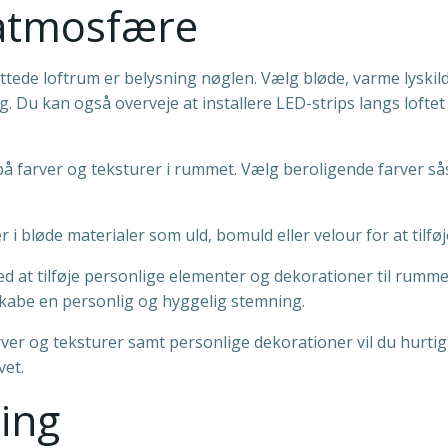
 atmosfære
yttede loftrum er belysning nøglen. Vælg bløde, varme lys
. Du kan også overveje at installere LED-strips langs lofte
å farver og teksturer i rummet. Vælg beroligende farver sås
i bløde materialer som uld, bomuld eller velour for at tilfø
 at tilføje personlige elementer og dekorationer til rummet
skabe en personlig og hyggelig stemning.
ver og teksturer samt personlige dekorationer vil du hurti
vet.
ing