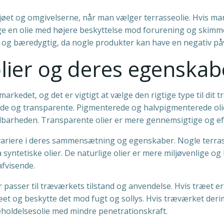
ljøet og omgivelserne, når man vælger terrasseolie. Hvis man
lge en olie med højere beskyttelse mod forurening og skim
 og bæredygtig, da nogle produkter kan have en negativ påv
olier og deres egenskab
 markedet, og det er vigtigt at vælge den rigtige type til dit
de og transparente. Pigmenterede og halvpigmenterede olie
barheden. Transparente olier er mere gennemsigtige og efte
variere i deres sammensætning og egenskaber. Nogle terrass
å syntetiske olier. De naturlige olier er mere miljøvenlige 
afvisende.
er passer til træværkets tilstand og anvendelse. Hvis træet 
ræet og beskytte det mod fugt og sollys. Hvis træværket deri
geholdelsesolie med mindre penetrationskraft.