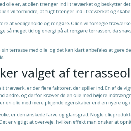
d olie er, at olien trænger ind i træværket og beskytter det 
 olien vil forhindre, at fugt trænger ind i træværket og skabe
ettere at vedligeholde og rengøre. Olien vil forsegle trævær
lige så meget tid og energi på at rengøre terrassen, da snavs
 sin terrasse med olie, og det kan klart anbefales at gøre d
e.
ker valget af terrasseol
it træværk, er der flere faktorer, der spiller ind. En af de vi
 andre, og derfor kræver de en olie med højere indtrængnin
ræver en olie med mere plejende egenskaber end en nyere og m
seolie, er den ønskede farve og glansgrad. Nogle olieprodukt
 Det er vigtigt at overveje, hvilken effekt man ønsker at op