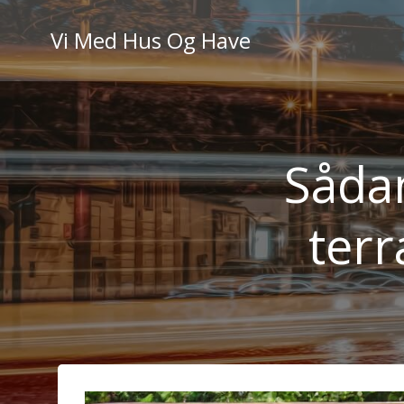
Videre
til
Vi Med Hus Og Have
indhold
Såda
terr