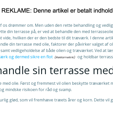
e af os drømmer om. Men uden den rette behandling og vedlig
ytte din terrasse på, er ved at behandle den med terrasseol
ide, hvilken der er den bedste til dit træværk. I denne artik
ndle din terrasse med olie, faktorer der påvirker valget af ol
samt vedligeholdelse af både olien og træværket. Ved at læ
værk og dermed sikre en flot
og holdbar terrass
handle sin terrasse med
se med olie. Først og fremmest vil olien beskytte træværket
 og mindske risikoen for råd og svamp.
urlig glød, som vil fremhæve træets årer og korn. Dette vil 