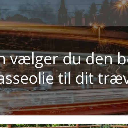
n vælger du den b
asseolie til dit tr