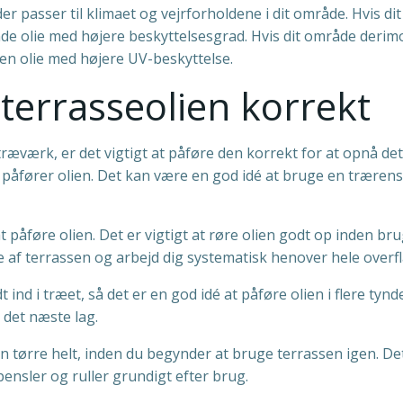
, der passer til klimaet og vejrforholdene i dit område. Hvis
nde olie med højere beskyttelsesgrad. Hvis dit område deri
en olie med højere UV-beskyttelse.
terrasseolien korrekt
 træværk, er det vigtigt at påføre den korrekt for at opnå de
u påfører olien. Det kan være en god idé at bruge en trærens 
t påføre olien. Det er vigtigt at røre olien godt op inden b
nde af terrassen og arbejd dig systematisk henover hele overf
 ind i træet, så det er en god idé at påføre olien i flere tynde
 det næste lag.
en tørre helt, inden du begynder at bruge terrassen igen. De
ensler og ruller grundigt efter brug.