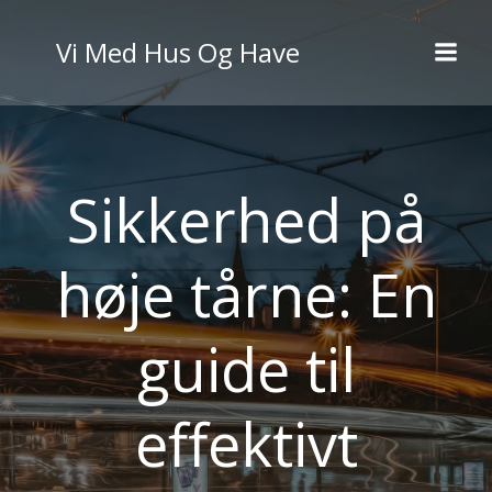
Videre
til
Vi Med Hus Og Have
indhold
Sikkerhed på
høje tårne: En
guide til
effektivt