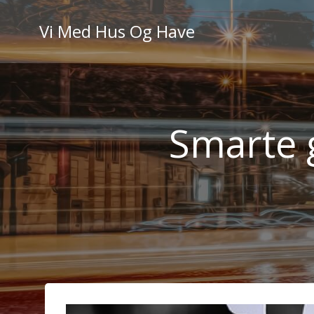
Videre
til
Vi Med Hus Og Have
indhold
Smarte g