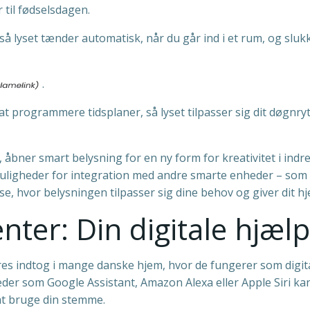
r til fødselsdagen.
 lyset tænder automatisk, når du går ind i et rum, og slukk
.
t programmere tidsplaner, så lyset tilpasser sig dit døgnry
bner smart belysning for en ny form for kreativitet i indret
igheder for integration med andre smarte enheder – som m
e, hvor belysningen tilpasser sig dine behov og giver dit h
tenter: Din digitale hjæ
deres indtog i mange danske hjem, hvor de fungerer som digi
r som Google Assistant, Amazon Alexa eller Apple Siri kan 
 at bruge din stemme.