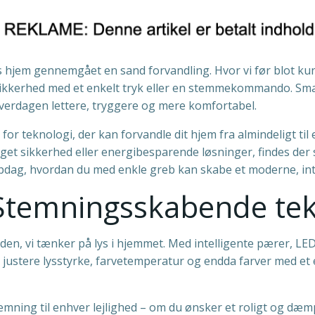
es hjem gennemgået en sand forvandling. Hvor vi før blot k
il sikkerhed med et enkelt tryk eller en stemmekommando. Sm
verdagen lettere, tryggere og mere komfortabel.
r for teknologi, der kan forvandle dit hjem fra almindeligt 
 øget sikkerhed eller energibesparende løsninger, findes der
pdag, hvordan du med enkle greb kan skabe et moderne, inte
 Stemningsskabende tek
den, vi tænker på lys i hjemmet. Med intelligente pærer, LE
ustere lysstyrke, farvetemperatur og endda farver med et e
mning til enhver lejlighed – om du ønsker et roligt og dæmpe