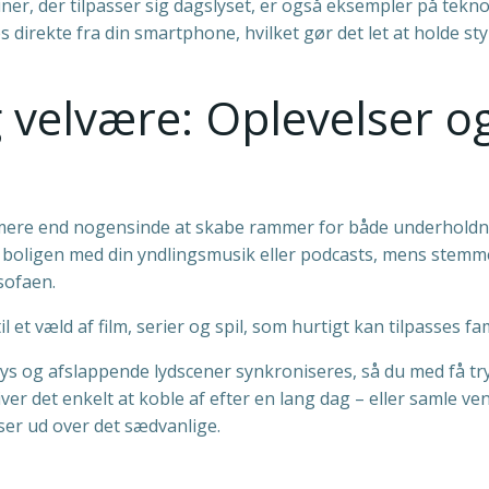
er, der tilpasser sig dagslyset, er også eksempler på tekno
es direkte fra din smartphone, hvilket gør det let at holde s
velvære: Oplevelser o
ere end nogensinde at skabe rammer for både underholdnin
boligen med din yndlingsmusik eller podcasts, mens stemmest
sofaen.
et væld af film, serier og spil, som hurtigt kan tilpasses f
lys og afslappende lydscener synkroniseres, så du med få t
er det enkelt at koble af efter en lang dag – eller samle ven
ser ud over det sædvanlige.