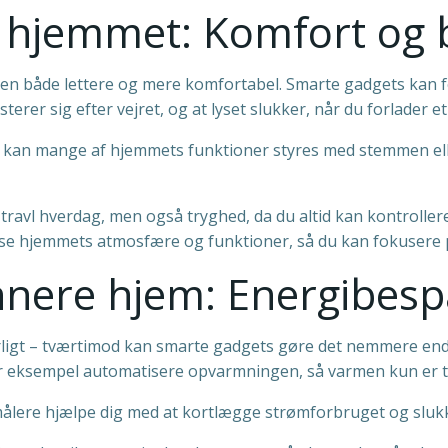
f hjemmet: Komfort og
en både lettere og mere komfortabel. Smarte gadgets kan f
rer sig efter vejret, og at lyset slukker, når du forlader et
r kan mange af hjemmets funktioner styres med stemmen ell
travl hverdag, men også tryghed, da du altid kan kontroller
sse hjemmets atmosfære og funktioner, så du kan fokusere på
ønnere hjem: Energibes
ligt – tværtimod kan smarte gadgets gøre det nemmere en
or eksempel automatisere opvarmningen, så varmen kun er tæ
ålere hjælpe dig med at kortlægge strømforbruget og slukke