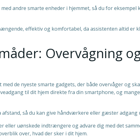
es med andre smarte enheder i hjemmet, så du for eksempel
gende, effektiv og komfortabel, da assistenten altid er kl
 måder: Overvågning o
ft med de nyeste smarte gadgets, der både overvåger og ska
eadgang til dit hjem direkte fra din smartphone, og mange 
 på afstand, så du kan give håndværkere eller gæster adgan
r eller uønskede indtrængere og advare dig med det samme
overblik over, hvad der sker i dit hjem.