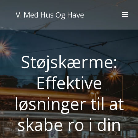
Videre
til
Vi Med Hus Og Have
indhold
Støjskærme:
Effektive
løsninger til at
skabe ro i din