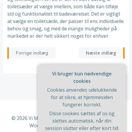
toiletsæder at vælge imellem, som både kan tilføje
stil og funktionalitet til badeværelset. Det er vigtigt
at vælge en toiletsæde, der passer til ens individuelle
behov og smag, og med de mange muligheder på
markedet er der helt sikkert noget for enhver.
Indlægsnavigation
Indlægsnav
Næste indlæg
Forrige indlæg
Vi bruger kun nødvendige
cookies
Cookies anvendes udelukkende
for at sikre, at hjemmesiden
fungerer korrekt.
Disse cookies sættes af os og
© 2026 Vi Med Hus Og Have. Bygget ved at bruge
slettes automatisk, når din
WordPress og
ColibriWP Theme
.
session slutter eller efter kort tid.