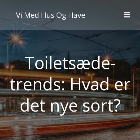
Videre
til
Vi Med Hus Og Have
indhold
Toiletsæde-
trends: Hvad er
det nye sort?