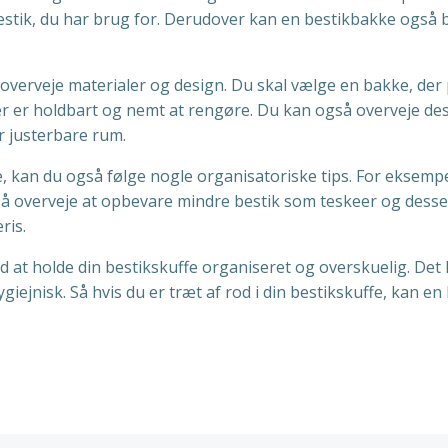
estik, du har brug for. Derudover kan en bestikbakke også b
 overveje materialer og design. Du skal vælge en bakke, der 
 der er holdbart og nemt at rengøre. Du kan også overveje de
r justerbare rum.
kan du også følge nogle organisatoriske tips. For eksempel 
 overveje at opbevare mindre bestik som teskeer og dessert
ris.
 at holde din bestikskuffe organiseret og overskuelig. Det k
giejnisk. Så hvis du er træt af rod i din bestikskuffe, kan e
n
Indlægsnav