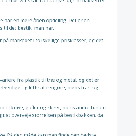
ud. Derudover skal man tænke på, om bakken er
dre har en mere åben opdeling. Det er en
til det bestik, man har.
 på markedet i forskellige prisklasser, og det
riere fra plastik til træ og metal, og det er
getvenlige og lette at rengøre, mens træ- og
m til knive, gafler og skeer, mens andre har en
tigt at overveje størrelsen på bestikbakken, da
akke. På den måde kan man finde den bedste