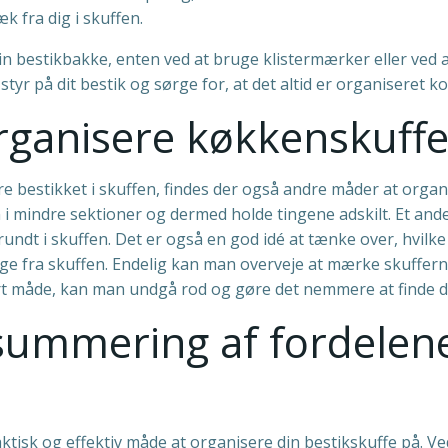
k fra dig i skuffen.
n bestikbakke, enten ved at bruge klistermærker eller ved
tyr på dit bestik og sørge for, at det altid er organiseret ko
rganisere køkkenskuff
re bestikket i skuffen, findes der også andre måder at orga
 mindre sektioner og dermed holde tingene adskilt. Et andet
 rundt i skuffen. Det er også en god idé at tænke over, hvilke
e fra skuffen. Endelig kan man overveje at mærke skufferne, 
t måde, kan man undgå rod og gøre det nemmere at finde d
summering af fordelene
ktisk og effektiv måde at organisere din bestikskuffe på. 