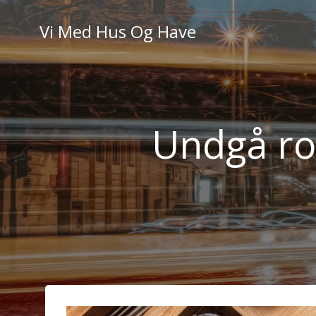
Videre
til
Vi Med Hus Og Have
indhold
Undgå ro