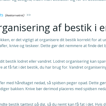
ts
>>
organisering af bestik i
økken, er det vigtigt at organisere dit bestik korrekt for at
gafler, knive og teskeer. Dette gør det nemmere at finde det 
it bestik lodret eller vandret. Lodret organisering kan spare
t få fat i det bestik, du har brug for. Vandret organiserin
afler med håndtaget nedad, så spidsen peger opad. Dette gør 
kadiger bakken. Knive bør derimod placeres med spidsen neda
dte bestik tættest på dig, så du nemt kan få fat i det. Hvis d