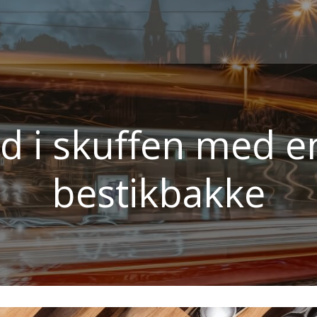
d i skuffen med en
bestikbakke