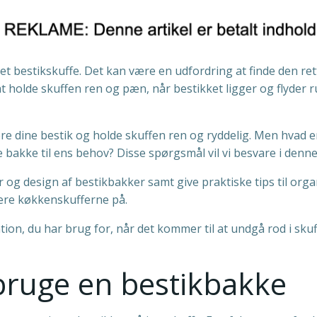
 bestikskuffe. Det kan være en udfordring at finde den rette s
 holde skuffen ren og pæn, når bestikket ligger og flyder ru
e dine bestik og holde skuffen ren og ryddelig. Men hvad e
akke til ens behov? Disse spørgsmål vil vi besvare i denne 
r og design af bestikbakker samt give praktiske tips til org
ere køkkenskufferne på.
ormation, du har brug for, når det kommer til at undgå rod i s
bruge en bestikbakke