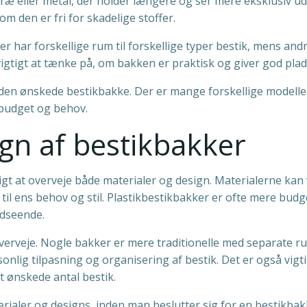
træ eller metal, der holder længere og ser mere eksklusiv 
m den er fri for skadelige stoffer.
r har forskellige rum til forskellige typer bestik, mens an
tigt at tænke på, om bakken er praktisk og giver god plads 
 den ønskede bestikbakke. Der er mange forskellige modeller
s budget og behov.
ign af bestikbakker
gt at overveje både materialer og design. Materialerne kan va
t til ens behov og stil. Plastikbestikbakker er ofte mere bud
udseende.
verveje. Nogle bakker er mere traditionelle med separate ru
sonlig tilpasning og organisering af bestik. Det er også vig
et ønskede antal bestik.
erialer og designs, inden man beslutter sig for en bestikb