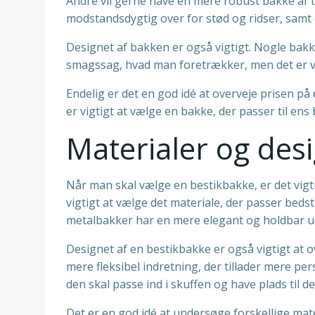
Andre vil gerne have en mere robust bakke af 
modstandsdygtig over for stød og ridser, samt o
Designet af bakken er også vigtigt. Nogle bakke
smagssag, hvad man foretrækker, men det er vig
Endelig er det en god idé at overveje prisen på
er vigtigt at vælge en bakke, der passer til en
Materialer og des
Når man skal vælge en bestikbakke, er det vigti
vigtigt at vælge det materiale, der passer beds
metalbakker har en mere elegant og holdbar 
Designet af en bestikbakke er også vigtigt at o
mere fleksibel indretning, der tillader mere per
den skal passe ind i skuffen og have plads til d
Det er en god idé at undersøge forskellige mat