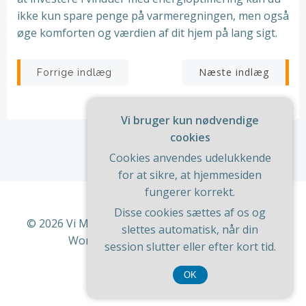
ikke kun spare penge på varmeregningen, men også
øge komforten og værdien af dit hjem på lang sigt.
Indlægsnavigation
Indlægsnav
Næste indlæg
Forrige indlæg
Vi bruger kun nødvendige
cookies
Cookies anvendes udelukkende
for at sikre, at hjemmesiden
fungerer korrekt.
Disse cookies sættes af os og
© 2026 Vi Med Hus Og Have. Bygget ved at bruge
slettes automatisk, når din
WordPress og
ColibriWP Theme
.
session slutter eller efter kort tid.
OK
CVR 37 40 77 39