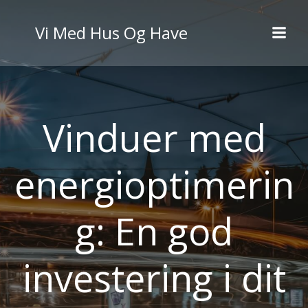
Videre
til
Vi Med Hus Og Have
indhold
Vinduer med
energioptimerin
g: En god
investering i dit