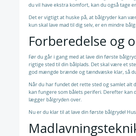
du vil have ekstra komfort, kan du også tage e
Det er vigtigt at huske på, at bålgryder kan væ
kun skal lave mad til dig selv, er en mindre bål
Forberedelse og o
Før du går i gang med at lave din første bålgry
rigtige sted til din bålplads. Det skal være et 
god mængde brænde og tændvæske klar, så du i
Når du har fundet det rette sted og samlet alt d
kan fungere som bålets periferi. Derefter kan 
lægger bålgryden over.
Nu er du klar til at lave din første bålgryde! H
Madlavningstekni