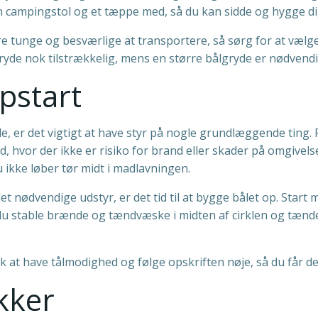
n campingstol og et tæppe med, så du kan sidde og hygge di
re tunge og besværlige at transportere, så sørg for at vælge 
gryde nok tilstrækkelig, mens en større bålgryde er nødvendig
pstart
de, er det vigtigt at have styr på nogle grundlæggende ting. 
sted, hvor der ikke er risiko for brand eller skader på omgive
kke løber tør midt i madlavningen.
et nødvendige udstyr, er det tid til at bygge bålet op. Start 
du stable brænde og tændvæske i midten af cirklen og tænde
usk at have tålmodighed og følge opskriften nøje, så du får de
kker