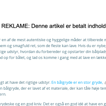
er en af de mest autentiske og hyggelige måder at tilberede m
em og smagfuld ret, som de fleste kan lave. Hvis du er nybe
rigtige udstyr, hvordan du forbereder og opstarter din bålpla
nd op for bålet, og lad os komme i gang med at lave en lækk
igt at have det rigtige udstyr.
En bålgryde er en stor gryde,
 en bålgryde, der er lavet af et materiale, der kan tåle høje
ern.
deske og en god kniv. Det er også en god idé at have en gril