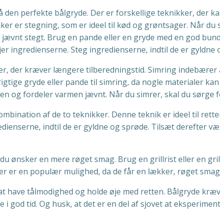
den perfekte bålgryde. Der er forskellige teknikker, der k
kker er stegning, som er ideel til kød og grøntsager. Når du
 jævnt stegt. Brug en pande eller en gryde med en god bund,
jer ingredienserne. Steg ingredienserne, indtil de er gyldne
tter, der kræver længere tilberedningstid. Simring indebære
 rigtige gryde eller pande til simring, da nogle materialer k
 og fordeler varmen jævnt. Når du simrer, skal du sørge fo
ombination af de to teknikker. Denne teknik er ideel til ret
dienserne, indtil de er gyldne og sprøde. Tilsæt derefter væ
du ønsker en mere røget smag. Brug en grillrist eller en gril
ger er en populær mulighed, da de får en lækker, røget smag
t at have tålmodighed og holde øje med retten. Bålgryde kræ
 i god tid. Og husk, at det er en del af sjovet at eksperimen