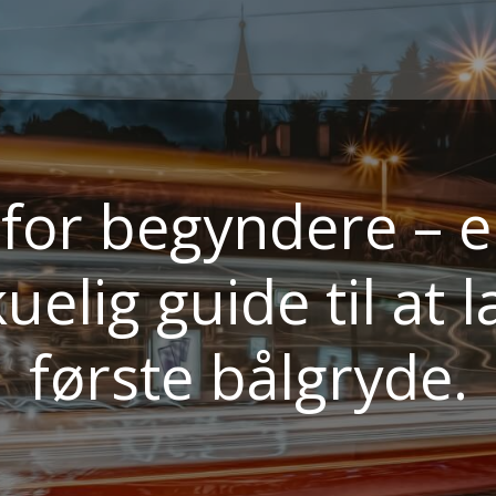
 for begyndere – 
uelig guide til at l
første bålgryde.