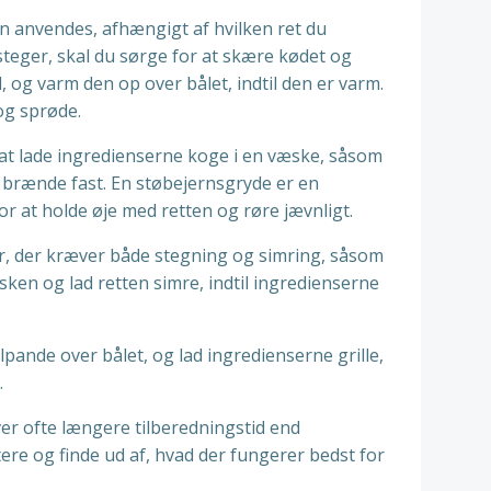
an anvendes, afhængigt af hvilken ret du
 steger, skal du sørge for at skære kødet og
 og varm den op over bålet, indtil den er varm.
 og sprøde.
r at lade ingredienserne koge i en væske, såsom
an brænde fast. En støbejernsgryde er en
r at holde øje med retten og røre jævnligt.
ter, der kræver både stegning og simring, såsom
sken og lad retten simre, indtil ingredienserne
lpande over bålet, og lad ingredienserne grille,
.
ver ofte længere tilberedningstid end
tere og finde ud af, hvad der fungerer bedst for