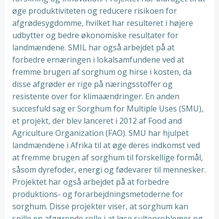
øge produktiviteten og reducere risikoen for
afgrødesygdomme, hvilket har resulteret i højere
udbytter og bedre økonomiske resultater for
landmændene. SMIL har også arbejdet på at
forbedre ernæringen i lokalsamfundene ved at
fremme brugen af sorghum og hirse i kosten, da
disse afgrøder er rige på næringsstoffer og
resistente over for klimaændringer. En anden
succesfuld sag er Sorghum for Multiple Uses (SMU),
et projekt, der blev lanceret i 2012 af Food and
Agriculture Organization (FAO). SMU har hjulpet
landmændene i Afrika til at øge deres indkomst ved
at fremme brugen af sorghum til forskellige formål,
såsom dyrefoder, energi og fødevarer til mennesker.
Projektet har også arbejdet på at forbedre
produktions- og forarbejdningsmetoderne for
sorghum. Disse projekter viser, at sorghum kan
spille en afgørende rolle i at løse sulteproblemer og