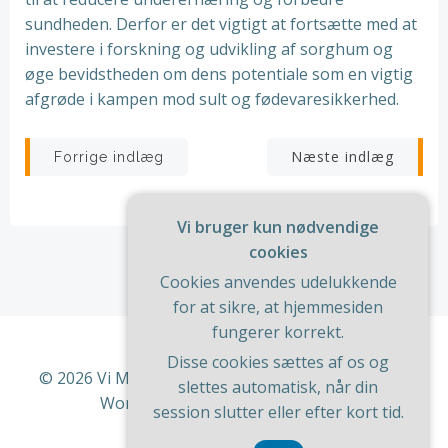
sundheden. Derfor er det vigtigt at fortsætte med at
investere i forskning og udvikling af sorghum og
øge bevidstheden om dens potentiale som en vigtig
afgrøde i kampen mod sult og fødevaresikkerhed.
Indlægsnavigation
Indlægsnav
Næste indlæg
Forrige indlæg
Vi bruger kun nødvendige
cookies
Cookies anvendes udelukkende
for at sikre, at hjemmesiden
fungerer korrekt.
Disse cookies sættes af os og
© 2026 Vi Med Hus Og Have. Bygget ved at bruge
slettes automatisk, når din
WordPress og
ColibriWP Theme
.
session slutter eller efter kort tid.