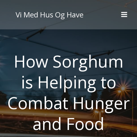
Videre
til
Vi Med Hus Og Have
indhold
How Sorghum
is Helping to
Combat Hunger
and Food