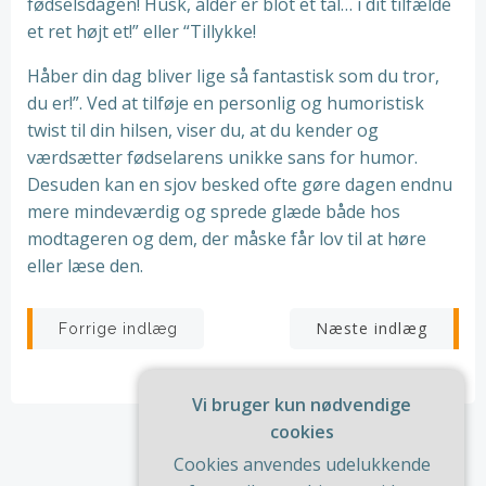
fødselsdagen! Husk, alder er blot et tal… i dit tilfælde
et ret højt et!” eller “Tillykke!
Håber din dag bliver lige så fantastisk som du tror,
du er!”. Ved at tilføje en personlig og humoristisk
twist til din hilsen, viser du, at du kender og
værdsætter fødselarens unikke sans for humor.
Desuden kan en sjov besked ofte gøre dagen endnu
mere mindeværdig og sprede glæde både hos
modtageren og dem, der måske får lov til at høre
eller læse den.
Indlægsnavigation
Indlægsnav
Næste indlæg
Forrige indlæg
Vi bruger kun nødvendige
cookies
Cookies anvendes udelukkende