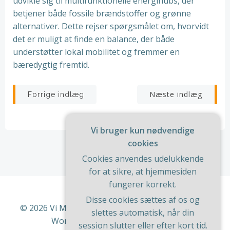
udvikle sig til multifunktionelle energihubs, der
betjener både fossile brændstoffer og grønne
alternativer. Dette rejser spørgsmålet om, hvorvidt
det er muligt at finde en balance, der både
understøtter lokal mobilitet og fremmer en
bæredygtig fremtid.
Indlægsnavigation
Indlægsnav
Næste indlæg
Forrige indlæg
Vi bruger kun nødvendige
cookies
Cookies anvendes udelukkende
for at sikre, at hjemmesiden
fungerer korrekt.
Disse cookies sættes af os og
© 2026 Vi Med Hus Og Have. Bygget ved at bruge
slettes automatisk, når din
WordPress og
ColibriWP Theme
.
session slutter eller efter kort tid.