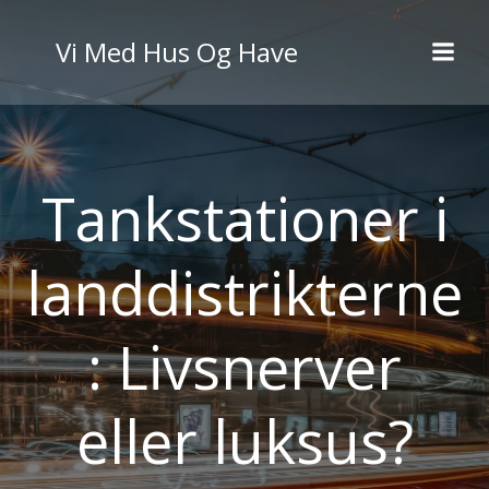
Videre
til
Vi Med Hus Og Have
indhold
Tankstationer i
landdistrikterne
: Livsnerver
eller luksus?