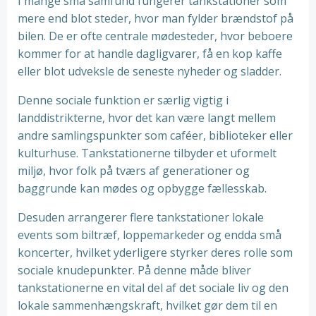
I mange små samfund fungerer tankstationer som
mere end blot steder, hvor man fylder brændstof på
bilen. De er ofte centrale mødesteder, hvor beboere
kommer for at handle dagligvarer, få en kop kaffe
eller blot udveksle de seneste nyheder og sladder.
Denne sociale funktion er særlig vigtig i
landdistrikterne, hvor det kan være langt mellem
andre samlingspunkter som caféer, biblioteker eller
kulturhuse. Tankstationerne tilbyder et uformelt
miljø, hvor folk på tværs af generationer og
baggrunde kan mødes og opbygge fællesskab.
Desuden arrangerer flere tankstationer lokale
events som biltræf, loppemarkeder og endda små
koncerter, hvilket yderligere styrker deres rolle som
sociale knudepunkter. På denne måde bliver
tankstationerne en vital del af det sociale liv og den
lokale sammenhængskraft, hvilket gør dem til en