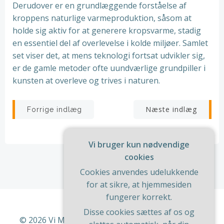
Derudover er en grundlæggende forståelse af
kroppens naturlige varmeproduktion, såsom at
holde sig aktiv for at generere kropsvarme, stadig
en essentiel del af overlevelse i kolde miljøer. Samlet
set viser det, at mens teknologi fortsat udvikler sig,
er de gamle metoder ofte uundværlige grundpiller i
kunsten at overleve og trives i naturen.
Indlægsnavigation
Indlægsnav
Næste indlæg
Forrige indlæg
Vi bruger kun nødvendige
cookies
Cookies anvendes udelukkende
for at sikre, at hjemmesiden
fungerer korrekt.
Disse cookies sættes af os og
© 2026 Vi Med Hus Og Have. Bygget ved at bruge