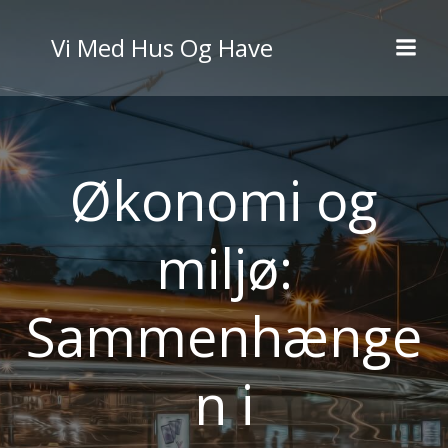
Videre
til
Vi Med Hus Og Have
indhold
Økonomi og
miljø:
Sammenhænge
n i