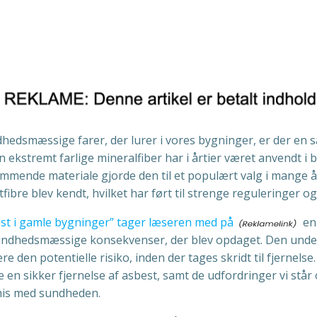
ndhedsmæssige farer, der lurer i vores bygninger, er der en 
 ekstremt farlige mineralfiber har i årtier været anvendt 
nde materiale gjorde den til et populært valg i mange år.
stfibre blev kendt, hvilket har ført til strenge reguleringe
est i gamle bygninger” tager læseren med på
en
 sundhedsmæssige konsekvenser, der blev opdaget. Den under
e den potentielle risiko, inden der tages skridt til fjernels
 en sikker fjernelse af asbest, samt de udfordringer vi står
mis med sundheden.