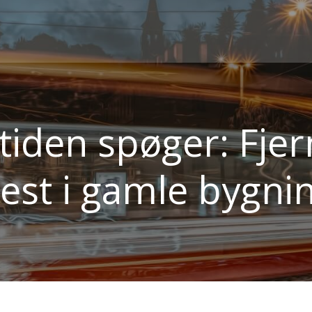
tiden spøger: Fjer
est i gamle bygni