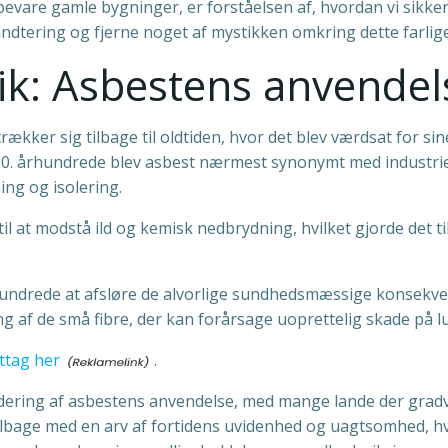
bevare gamle bygninger, er forståelsen af, hvordan vi sikke
åndtering og fjerne noget af mystikken omkring dette farlige,
lik: Asbestens anvendel
trækker sig tilbage til oldtiden, hvor det blev værdsat fo
20. århundrede blev asbest nærmest synonymt med industriel 
ing og isolering.
il at modstå ild og kemisk nedbrydning, hvilket gjorde det til
rhundrede at afsløre de alvorlige sundhedsmæssige konsekv
g af de små fibre, der kan forårsage uoprettelig skade på l
ttag her
.
rdering af asbestens anvendelse, med mange lande der gradv
 tilbage med en arv af fortidens uvidenhed og uagtsomhed, hv