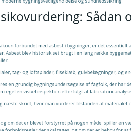
for moderne bygningsvedligeholdelse og sundhedssikring.
 risikovurdering: Sådan
isikoen forbundet med asbest i bygninger, er det essentielt 
er. Asbest blev historisk set brugt i en lang række byggema
ier.
rialer, tag- og loftsplader, fliseklæb, gulvbelægninger, og 
øres en grundig bygningsundersøgelse af fagfolk, der har de 
egel en visuel inspektion efterfulgt af laboratorieanalyse
ng næste skridt, hvor man vurderer tilstanden af materialet o
 og om det er blevet forstyrret på nogen måde, spiller en væ
ke forholdsregler der skal tages, og om der er behov for at 