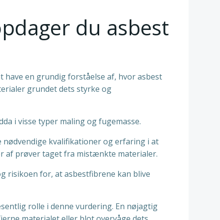
 opdager du asbest
at have en grundig forståelse af, hvor asbest
terialer grundet dets styrke og
endda i visse typer maling og fugemasse.
nødvendige kvalifikationer og erfaring i at
r af prøver taget fra mistænkte materialer.
g risikoen for, at asbestfibrene kan blive
sentlig rolle i denne vurdering. En nøjagtig
fjerne materialet eller blot overvåge dets