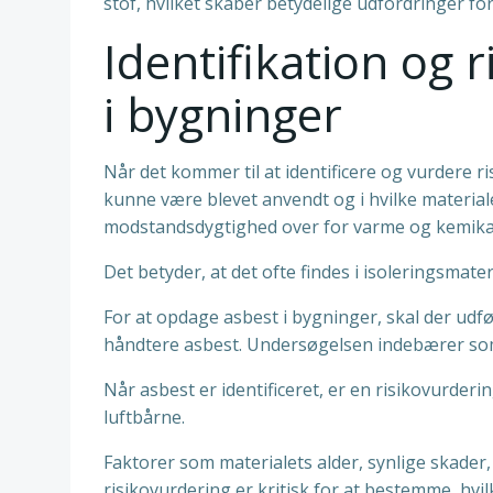
stof, hvilket skaber betydelige udfordringer 
Identifikation og
i bygninger
Når det kommer til at identificere og vurdere r
kunne være blevet anvendt og i hvilke material
modstandsdygtighed over for varme og kemikal
Det betyder, at det ofte findes i isoleringsmate
For at opdage asbest i bygninger, skal der udf
håndtere asbest. Undersøgelsen indebærer som r
Når asbest er identificeret, er en risikovurderi
luftbårne.
Faktorer som materialets alder, synlige skader,
risikovurdering er kritisk for at bestemme, hvil