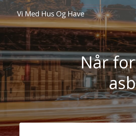
Videre
til
Vi Med Hus Og Have
indhold
Når for
asb