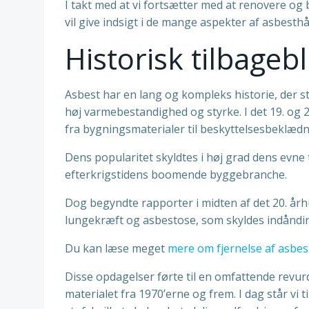
I takt med at vi fortsætter med at renovere og 
vil give indsigt i de mange aspekter af asbesth
Historisk tilbageb
Asbest har en lang og kompleks historie, der s
høj varmebestandighed og styrke. I det 19. og 
fra bygningsmaterialer til beskyttelsesbeklædn
Dens popularitet skyldtes i høj grad dens evne t
efterkrigstidens boomende byggebranche.
Dog begyndte rapporter i midten af det 20. å
lungekræft og asbestose, som skyldes indåndin
Du kan læse meget
mere om fjernelse af asbes
Disse opdagelser førte til en omfattende revu
materialet fra 1970’erne og frem. I dag står vi