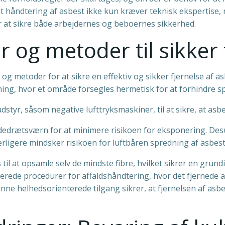
 at håndtering af asbest ikke kun kræver teknisk ekspertise
r at sikre både arbejdernes og beboernes sikkerhed.
og metoder til sikker 
g metoder for at sikre en effektiv og sikker fjernelse af a
ng, hvor et område forsegles hermetisk for at forhindre sp
styr, såsom negative lufttryksmaskiner, til at sikre, at asbe
ndedrætsværn for at minimere risikoen for eksponering. De
erligere mindsker risikoen for luftbåren spredning af asbest
l at opsamle selv de mindste fibre, hvilket sikrer en grundi
rede procedurer for affaldshåndtering, hvor det fjernede a
ne helhedsorienterede tilgang sikrer, at fjernelsen af asb