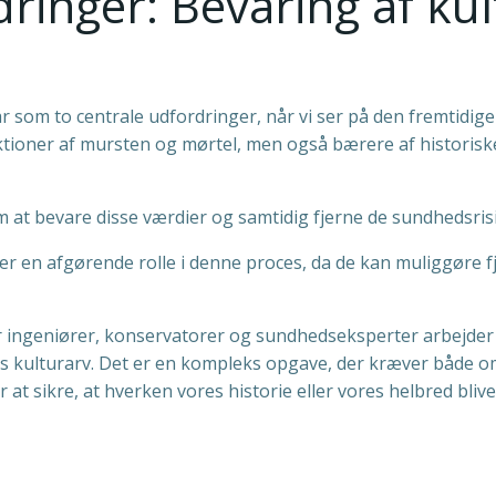
inger: Bevaring af kul
r som to centrale udfordringer, når vi ser på den fremtidig
tioner af mursten og mørtel, men også bærere af historiske 
m at bevare disse værdier og samtidig fjerne de sundhedsris
er en afgørende rolle i denne proces, da de kan muliggøre 
or ingeniører, konservatorer og sundhedseksperter arbejder
s kulturarv. Det er en kompleks opgave, der kræver både o
 at sikre, at hverken vores historie eller vores helbred bli
n
Indlægsnav